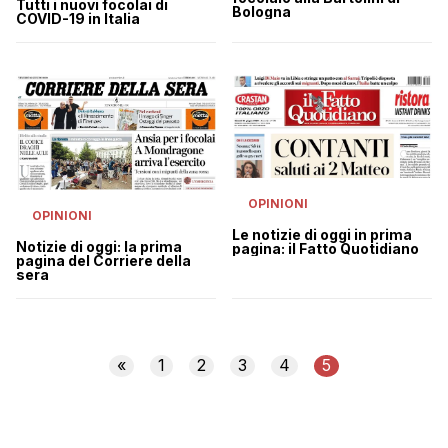
Tutti i nuovi focolai di
Bologna
COVID-19 in Italia
OPINIONI
OPINIONI
Le notizie di oggi in prima
Notizie di oggi: la prima
pagina: il Fatto Quotidiano
pagina del Corriere della
sera
«
1
2
3
4
5