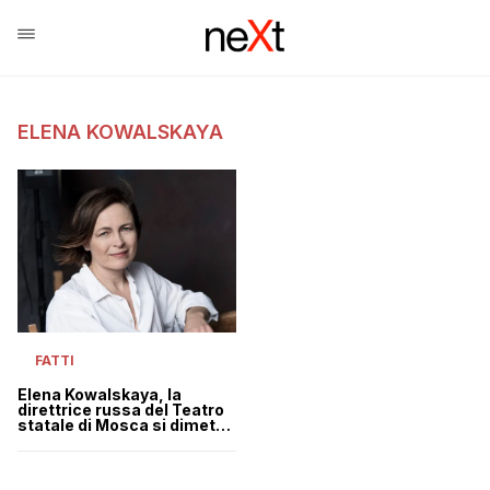
ELENA KOWALSKAYA
FATTI
Elena Kowalskaya, la
direttrice russa del Teatro
statale di Mosca si dimette
perché “non può lavorare
per un assassino”