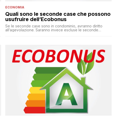
ECONOMIA
Quali sono le seconde case che possono
usufruire dell’Ecobonus
Se le seconde case sono in condominio, avranno diritto
all’agevolazione. Saranno invece escluse le seconde
abitazioni se sono ville unifamiliari. Il decreto prevede anche
la cedibilità alle banche delle detrazioni di imposta per i
lavori di ristrutturazione effettuati nel 2020 e nel 2021