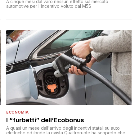
A cinque mesi dal varo nessun effetto sul mercato
automotive per l'incentivo voluto dal M5S
ECONOMIA
I “furbetti” dell’Ecobonus
A quasi un mese dall'arrivo degli incentivi statali su auto
elettriche ed ibride la rivista Quattroruote ha scoperto che
molti concessionari hanno approfittato dell'Ecobonus per