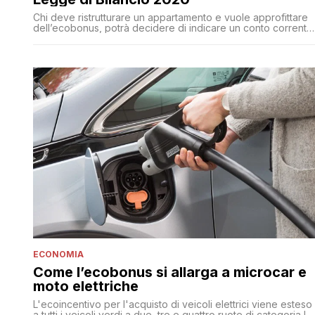
Chi deve ristrutturare un appartamento e vuole approfittare
dell’ecobonus, potrà decidere di indicare un conto corrente
sul quale verrà riconosciuto il credito per l’intero bonus
decennale e sul quale, anno dopo anno, verranno versate
dallo Stato le rate del bonus
ECONOMIA
Come l’ecobonus si allarga a microcar e
moto elettriche
L'ecoincentivo per l'acquisto di veicoli elettrici viene esteso
a tutti i veicoli verdi a due, tre e quattro ruote di categoria L,