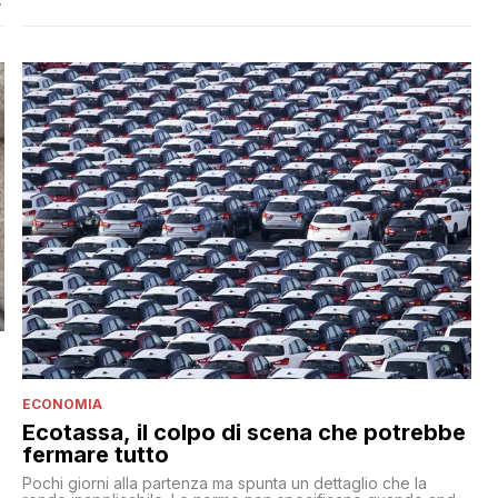
alzare i prezzi. In pratica comprare un auto ecologica
e
costava di meno a gennaio, prima dell'arrivo delle
agevolazioni di Stato
ECONOMIA
Ecotassa, il colpo di scena che potrebbe
fermare tutto
Pochi giorni alla partenza ma spunta un dettaglio che la