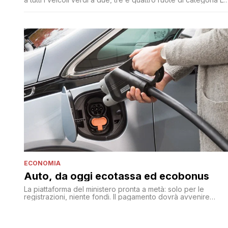
cioè motorini e moto di ogni cilindrata (è stato rimosso il limit
di 11 kW), tricicli e quadricicli
ECONOMIA
Auto, da oggi ecotassa ed ecobonus
La piattaforma del ministero pronta a metà: solo per le
registrazioni, niente fondi. Il pagamento dovrà avvenire
contestualmente all'immatricolazione