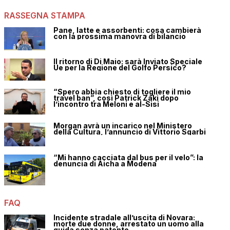
RASSEGNA STAMPA
Pane, latte e assorbenti: cosa cambierà
con la prossima manovra di bilancio
Il ritorno di Di Maio: sarà Inviato Speciale
Ue per la Regione del Golfo Persico?
“Spero abbia chiesto di togliere il mio
travel ban”, così Patrick Zaki dopo
l’incontro tra Meloni e al-Sisi
Morgan avrà un incarico nel Ministero
della Cultura, l’annuncio di Vittorio Sgarbi
“Mi hanno cacciata dal bus per il velo”: la
denuncia di Aicha a Modena
FAQ
Incidente stradale all’uscita di Novara:
morte due donne, arrestato un uomo alla
guida senza patente