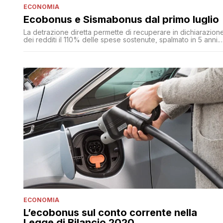
ECONOMIA
Ecobonus e Sismabonus dal primo luglio
La detrazione diretta permette di recuperare in dichiarazion
dei redditi il 110% delle spese sostenute, spalmato in 5 anni.
La novità è la possibilità di cedere il credito a ditte, banche 
altri soggetti per evitare l’esborso diretto: saranno imprese o
istituti ad anticipare il costo dei lavori
ECONOMIA
L’ecobonus sul conto corrente nella
Legge di Bilancio 2020