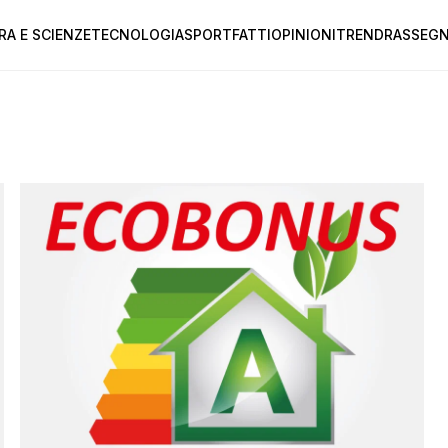
RA E SCIENZE
TECNOLOGIA
SPORT
FATTI
OPINIONI
TREND
RASSEGN