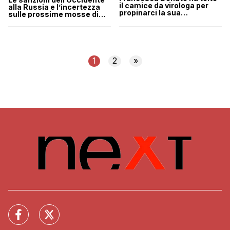
il camice da virologa per
alla Russia e l’incertezza
propinarci la sua
sulle prossime mosse di
“personalissima visione”
Putin in Ucraina
della crisi in Ucraina
1
2
»