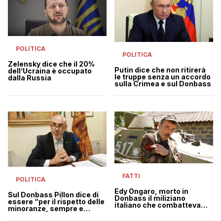
POLITICA
POLITICA
Zelensky dice che il 20%
Putin dice che non ritirerà
dell’Ucraina è occupato
le truppe senza un accordo
dalla Russia
sulla Crimea e sul Donbass
FATTI
POLITICA
Edy Ongaro, morto in
Sul Donbass Pillon dice di
Donbass il miliziano
essere “per il rispetto delle
italiano che combatteva
minoranze, sempre e
con i separatisti filo-russi
ovunque”