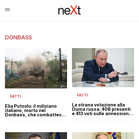
DONBASS
FATTI
FATTI
La strana votazione alla
Elia Putzolu: il miliziano
Duma russa: 408 presenti
italiano, morto nel
e 413 voti sulle annessioni
Donbass, che combatteva
dei territori ucraini
con i separatisti filo-russi