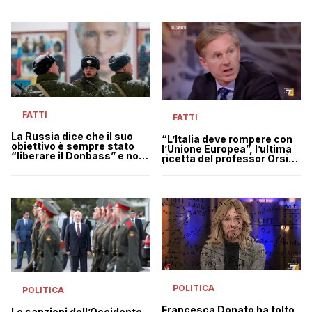
FATTI
FATTI
La Russia dice che il suo
“L’Italia deve rompere con
obiettivo è sempre stato
l’Unione Europea”, l’ultima
“liberare il Donbass” e non
ricetta del professor Orsini
le altre città (che però
| VIDEO
bombarda)
POLITICA
POLITICA
Francesca Donato ha tolto
Le sanzioni dell’Occidente