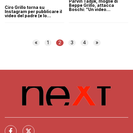
Parvin Tadjik, moglie di
Beppe Grillo, attacca
Ciro Grillo torna su
Boschi: “Un video
Instagram per pubblicare il
testimonia innocenza Ciro”
video del padre (e lo
coprono di insulti)
«
1
2
3
4
»