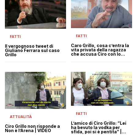
FATTI
FATTI
Caro Grillo, cosa c’entra la
Il vergognoso tweet di
vita privata della ragazza
Giuliano Ferrara sul caso
che accusa Ciro con lo
Grillo
stupro?
FATTI
ATTUALITÀ
L’amico di Ciro Grillo: “Lei
Ciro Grillo non risponde a
ha bevuto la vodka per
Non è l’Arena | VIDEO
sfida, poi si è pentita” |
VIDEO