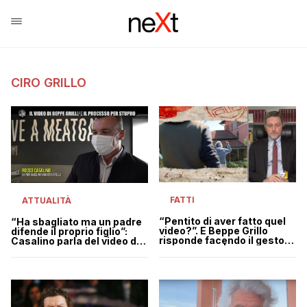
CIRO GRILLO
FATTI
ATTUALITÀ
“Pentito di aver fatto quel
“Ha sbagliato ma un padre
video?”. E Beppe Grillo
difende il proprio figlio”:
risponde facendo il gesto
Casalino parla del video di
della vittoria | VIDEO
Grillo