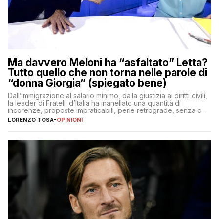
Ma davvero Meloni ha “asfaltato” Letta?
Tutto quello che non torna nelle parole di
“donna Giorgia” (spiegato bene)
Dall’immigrazione al salario minimo, dalla giustizia ai diritti civili,
la leader di Fratelli d’Italia ha inanellato una quantità di
incorenze, proposte impraticabili, perle retrograde, senza che
nessuno – a destra come a sinistra – glielo abbia fatto notare
LORENZO TOSA
-
OPINIONI