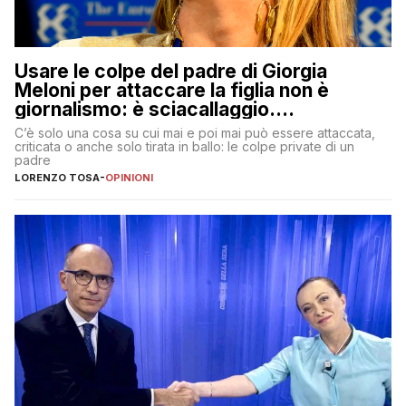
Usare le colpe del padre di Giorgia
Meloni per attaccare la figlia non è
giornalismo: è sciacallaggio.
Dimostriamo di essere diversi
C’è solo una cosa su cui mai e poi mai può essere attaccata,
criticata o anche solo tirata in ballo: le colpe private di un
padre
LORENZO TOSA
-
OPINIONI