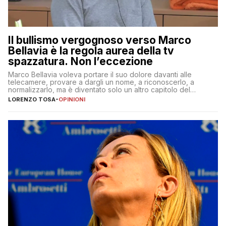
Il bullismo vergognoso verso Marco
Bellavia è la regola aurea della tv
spazzatura. Non l’eccezione
Marco Bellavia voleva portare il suo dolore davanti alle
telecamere, provare a dargli un nome, a riconoscerlo, a
normalizzarlo, ma è diventato solo un altro capitolo del
copione
LORENZO TOSA
-
OPINIONI