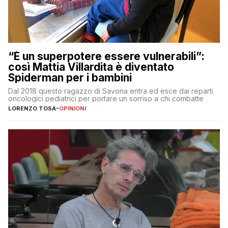
“È un superpotere essere vulnerabili”:
così Mattia Villardita è diventato
Spiderman per i bambini
Dal 2018 questo ragazzo di Savona entra ed esce dai reparti
oncologici pediatrici per portare un sorriso a chi combatte
LORENZO TOSA
-
OPINIONI