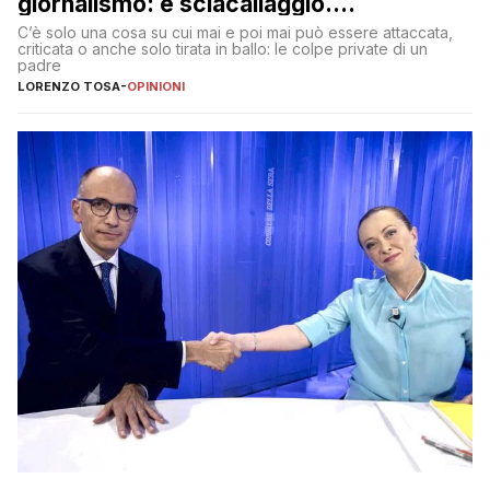
giornalismo: è sciacallaggio.
Dimostriamo di essere diversi
C’è solo una cosa su cui mai e poi mai può essere attaccata,
criticata o anche solo tirata in ballo: le colpe private di un
padre
LORENZO TOSA
-
OPINIONI