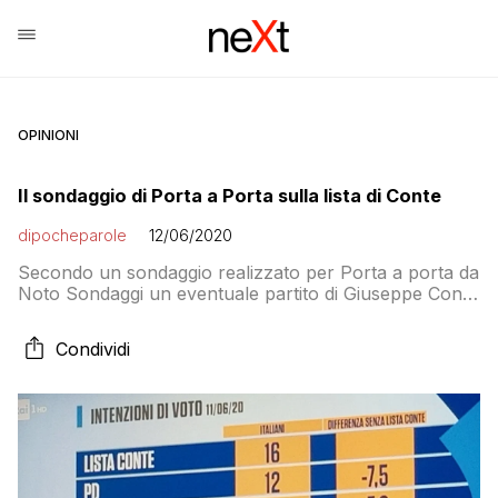
OPINIONI
Il sondaggio di Porta a Porta sulla lista di Conte
dipocheparole
12/06/2020
Secondo un sondaggio realizzato per Porta a porta da
Noto Sondaggi un eventuale partito di Giuseppe Conte
guadagnerebbe il 16% dei voti. Facendo scendere il Pd
al 12%, il Movimento 5 Stelle al 9% e Italia Viva al
Condividi
2,5%, LEU al 0,5% il totale dell’area di governo
sarebbe del 40%. La Lega resterebbe ferma al […]