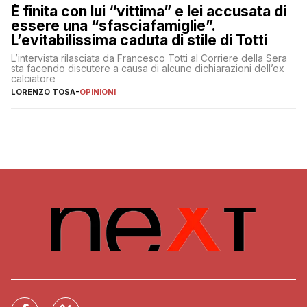
È finita con lui “vittima” e lei accusata di
essere una “sfasciafamiglie”.
L’evitabilissima caduta di stile di Totti
L’intervista rilasciata da Francesco Totti al Corriere della Sera
sta facendo discutere a causa di alcune dichiarazioni dell’ex
calciatore
LORENZO TOSA
-
OPINIONI