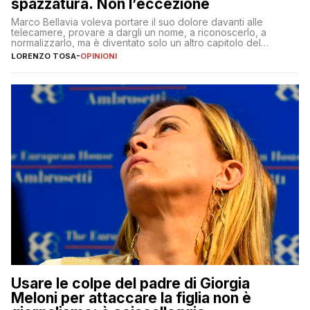
spazzatura. Non l’eccezione
Marco Bellavia voleva portare il suo dolore davanti alle
telecamere, provare a dargli un nome, a riconoscerlo, a
normalizzarlo, ma è diventato solo un altro capitolo del
copione
LORENZO TOSA
-
OPINIONI
Usare le colpe del padre di Giorgia
Meloni per attaccare la figlia non è