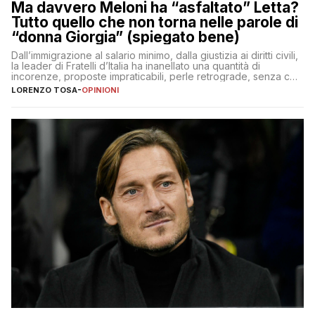
Ma davvero Meloni ha “asfaltato” Letta?
Tutto quello che non torna nelle parole di
“donna Giorgia” (spiegato bene)
Dall’immigrazione al salario minimo, dalla giustizia ai diritti civili,
la leader di Fratelli d’Italia ha inanellato una quantità di
incorenze, proposte impraticabili, perle retrograde, senza che
nessuno – a destra come a sinistra – glielo abbia fatto notare
LORENZO TOSA
-
OPINIONI