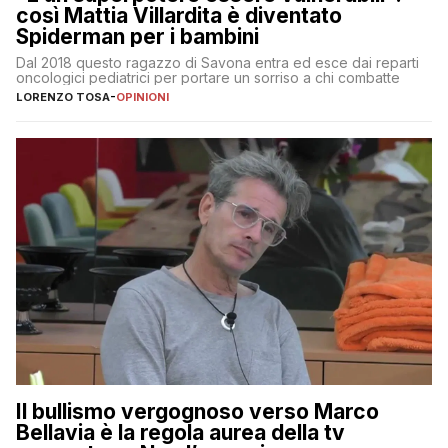
così Mattia Villardita è diventato
Spiderman per i bambini
Dal 2018 questo ragazzo di Savona entra ed esce dai reparti
oncologici pediatrici per portare un sorriso a chi combatte
LORENZO TOSA
-
OPINIONI
Il bullismo vergognoso verso Marco
Bellavia è la regola aurea della tv