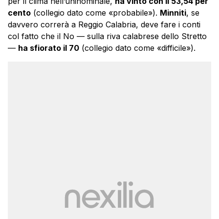
per il clima nell’uninominale,
ha vinto con il 53,54 per
cento
(collegio dato come «probabile»).
Minniti
, se
davvero correrà a Reggio Calabria, deve fare i conti
col fatto che il No — sulla riva calabrese dello Stretto
—
ha sfiorato il 70
(collegio dato come «difficile»).