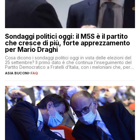
Sondaggi politici oggi: il M5S è il partito
che cresce di più, forte apprezzamento
per Mario Draghi
Cosa dicono i sondaggi politici oggi in vista delle elezioni del
25 settembre? Il primo dato è che continua l’inseguimento del
Partito Democratico a Fratelli d’Italia, con i meloniani che, però,
sembrano accumulare sempre più distacco affermandosi come
ASIA BUCONI
-
FAQ
primo partito con il 24% (+0,7% rispetto a fine luglio), un
punto davanti ai dem (al 23%). […]