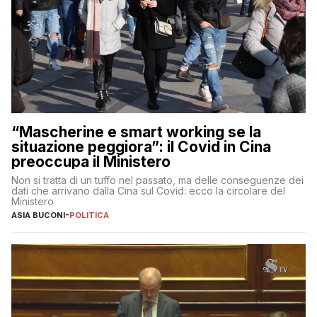
“Mascherine e smart working se la
situazione peggiora”: il Covid in Cina
preoccupa il Ministero
Non si tratta di un tuffo nel passato, ma delle conseguenze dei
dati che arrivano dalla Cina sul Covid: ecco la circolare del
Ministero
ASIA BUCONI
-
POLITICA