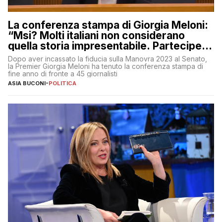
La conferenza stampa di Giorgia Meloni:
“Msi? Molti italiani non considerano
quella storia impresentabile. Parteciperò
al 25 aprile”
Dopo aver incassato la fiducia sulla Manovra 2023 al Senato,
la Premier Giorgia Meloni ha tenuto la conferenza stampa di
fine anno di fronte a 45 giornalisti
ASIA BUCONI
-
POLITICA