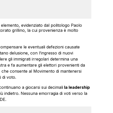
e elemento, evidenziato dal politologo Paolo
torato grillino, la cui provenienza è molto
compensare le eventuali defezioni causate
itano delusione, con l’ingresso di nuovi
lere gli immigrati irregolari determina una
stra e fa aumentare gli elettori provenienti da
 che consente al Movimento di mantenersi
 di voto.
ontinuano a giocarsi sui decimali
la leadership
 più indietro. Nessuna emorragia di voti verso la
LDE.