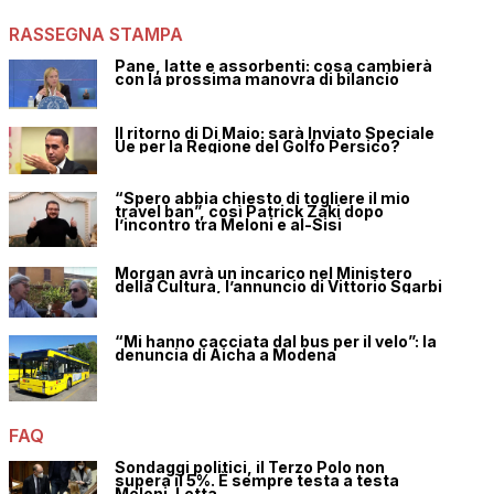
RASSEGNA STAMPA
Pane, latte e assorbenti: cosa cambierà
con la prossima manovra di bilancio
Il ritorno di Di Maio: sarà Inviato Speciale
Ue per la Regione del Golfo Persico?
“Spero abbia chiesto di togliere il mio
travel ban”, così Patrick Zaki dopo
l’incontro tra Meloni e al-Sisi
Morgan avrà un incarico nel Ministero
della Cultura, l’annuncio di Vittorio Sgarbi
“Mi hanno cacciata dal bus per il velo”: la
denuncia di Aicha a Modena
FAQ
Sondaggi politici, il Terzo Polo non
supera il 5%. È sempre testa a testa
Meloni-Letta