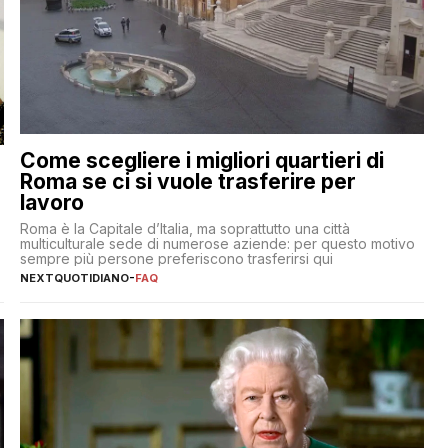
Come scegliere i migliori quartieri di
Roma se ci si vuole trasferire per
lavoro
Roma è la Capitale d’Italia, ma soprattutto una città
multiculturale sede di numerose aziende: per questo motivo
sempre più persone preferiscono trasferirsi qui
NEXTQUOTIDIANO
-
FAQ