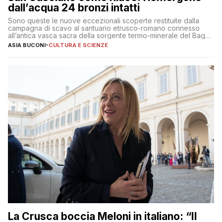
dall’acqua 24 bronzi intatti
Sono queste le nuove eccezionali scoperte restituite dalla
campagna di scavo al santuario etrusco-romano connesso
all’antica vasca sacra della sorgente termo-minerale del Bagno
Grande
ASIA BUCONI
-
CULTURA E SCIENZE
La Crusca boccia Meloni in italiano: “Il