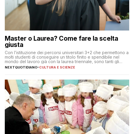
Master o Laurea? Come fare la scelta
giusta
Con l’istituzione dei percorsi universitari 3+2 che permettono a
molti studenti di conseguire un titolo finito e spendibile nel
mondo del lavoro già con la laurea triennale, sono tanti gli
interrogativi che si pongono gli studenti una volta raggiunto
NEXTQUOTIDIANO
-
CULTURA E SCIENZE
l’obiettivo di primo livello