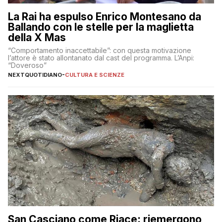
La Rai ha espulso Enrico Montesano da
Ballando con le stelle per la maglietta
della X Mas
“Comportamento inaccettabile”: con questa motivazione
l’attore è stato allontanato dal cast del programma. L’Anpi:
“Doveroso”
NEXTQUOTIDIANO
-
CULTURA E SCIENZE
San Casciano come Riace: riemergono