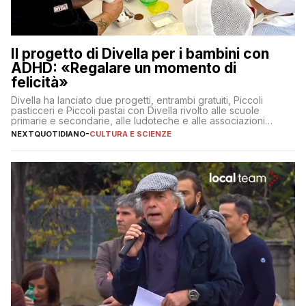
Il progetto di Divella per i bambini con
ADHD: «Regalare un momento di
felicità»
Divella ha lanciato due progetti, entrambi gratuiti, Piccoli
pasticceri e Piccoli pastai con Divella rivolto alle scuole
primarie e secondarie, alle ludoteche e alle associazioni
pugliesi che si occupano di bambini con ADHD
NEXTQUOTIDIANO
-
CULTURA E SCIENZE