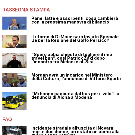
RASSEGNA STAMPA
Pane, latte e assorbenti: cosa cambierà
con la prossima manovra di bilancio
Il ritorno di Di Maio: sarà Inviato Speciale
Ue per la Regione del Golfo Persico?
“Spero abbia chiesto di togliere il mio
travel ban”, così Patrick Zaki dopo
l’incontro tra Meloni e al-Sisi
Morgan avrà un incarico nel Ministero
della Cultura, l’annuncio di Vittorio Sgarbi
“Mi hanno cacciata dal bus per il velo”: la
denuncia di Aicha a Modena
FAQ
Incidente stradale all’uscita di Novara:
morte due donne, arrestato un uomo alla