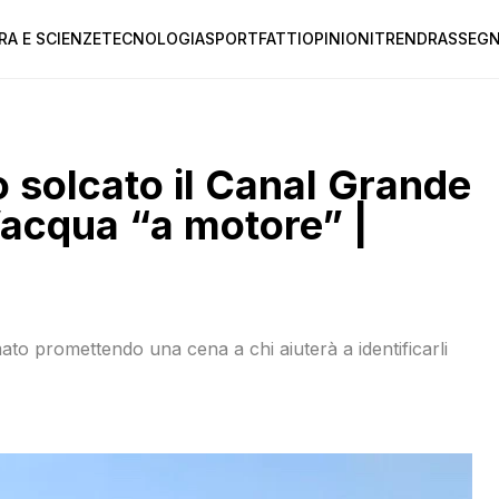
RA E SCIENZE
TECNOLOGIA
SPORT
FATTI
OPINIONI
TREND
RASSEGN
o solcato il Canal Grande
d’acqua “a motore” |
mato promettendo una cena a chi aiuterà a identificarli