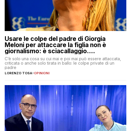
Usare le colpe del padre di Giorgia
Meloni per attaccare la figlia non è
giornalismo: è sciacallaggio.
Dimostriamo di essere diversi
C’è solo una cosa su cui mai e poi mai può essere attaccata,
criticata o anche solo tirata in ballo: le colpe private di un
padre
LORENZO TOSA
-
OPINIONI