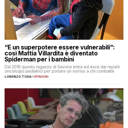
“È un superpotere essere vulnerabili”:
così Mattia Villardita è diventato
Spiderman per i bambini
Dal 2018 questo ragazzo di Savona entra ed esce dai reparti
oncologici pediatrici per portare un sorriso a chi combatte
LORENZO TOSA
-
OPINIONI