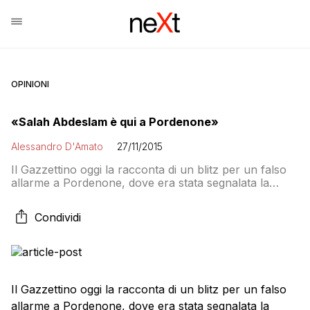
OPINIONI
«Salah Abdeslam è qui a Pordenone»
Alessandro D'Amato
27/11/2015
Il Gazzettino oggi la racconta di un blitz per un falso
allarme a Pordenone, dove era stata segnalata la
presenza di Salah Abdeslam, uno dei terroristi che ha
colpito nella notte di venerdì 13 novembre a Parigi: la
Condividi
segnalazione riguardava una palazzina di via Palladio:
La tensione è altissima, la strada viene completamente
isolata e […]
Il Gazzettino oggi la racconta di un blitz per un falso
allarme a Pordenone, dove era stata segnalata la