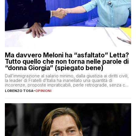
Ma davvero Meloni ha “asfaltato” Letta?
Tutto quello che non torna nelle parole di
“donna Giorgia” (spiegato bene)
Dall’immigrazione al salario minimo, dalla giustizia ai diritti civili,
la leader di Fratelli d’Italia ha inanellato una quantità di
incorenze, proposte impraticabili, perle retrograde, senza che
nessuno – a destra come a sinistra – glielo abbia fatto notare
LORENZO TOSA
-
OPINIONI