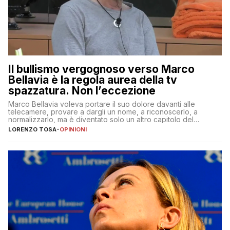
Il bullismo vergognoso verso Marco
Bellavia è la regola aurea della tv
spazzatura. Non l’eccezione
Marco Bellavia voleva portare il suo dolore davanti alle
telecamere, provare a dargli un nome, a riconoscerlo, a
normalizzarlo, ma è diventato solo un altro capitolo del
copione
LORENZO TOSA
-
OPINIONI