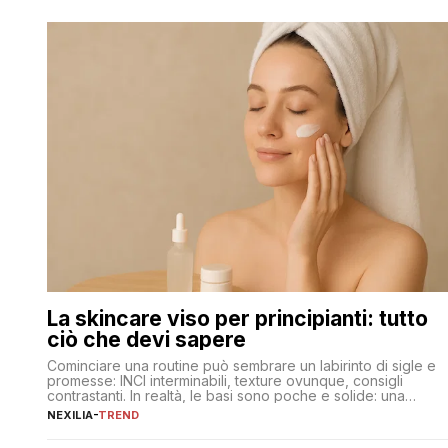
La skincare viso per principianti: tutto
ciò che devi sapere
Cominciare una routine può sembrare un labirinto di sigle e
promesse: INCI interminabili, texture ovunque, consigli
contrastanti. In realtà, le basi sono poche e solide: una
detersione delicata che non impoverisce, un’idratazione
NEXILIA
-
TREND
calibrata con sieri e creme ben formulati, e la fotoprotezione
ogni mattina per preservare i progressi. Da qui si costruisce