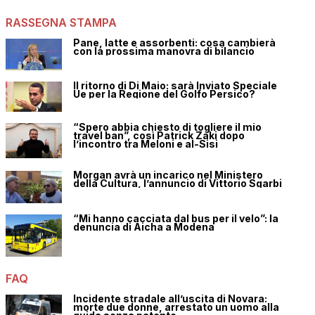
RASSEGNA STAMPA
Pane, latte e assorbenti: cosa cambierà
con la prossima manovra di bilancio
Il ritorno di Di Maio: sarà Inviato Speciale
Ue per la Regione del Golfo Persico?
“Spero abbia chiesto di togliere il mio
travel ban”, così Patrick Zaki dopo
l’incontro tra Meloni e al-Sisi
Morgan avrà un incarico nel Ministero
della Cultura, l’annuncio di Vittorio Sgarbi
“Mi hanno cacciata dal bus per il velo”: la
denuncia di Aicha a Modena
FAQ
Incidente stradale all’uscita di Novara:
morte due donne, arrestato un uomo alla