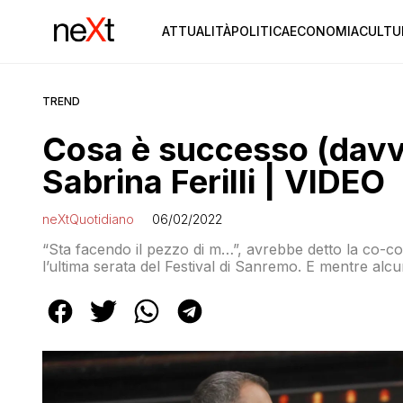
ATTUALITÀ
POLITICA
ECONOMIA
CULTU
TREND
Cosa è successo (davve
Sabrina Ferilli | VIDEO
neXtQuotidiano
06/02/2022
“Sta facendo il pezzo di m…”, avrebbe detto la co-c
l’ultima serata del Festival di Sanremo. E mentre al
rassicura: “Era inciampata in un cavo”.