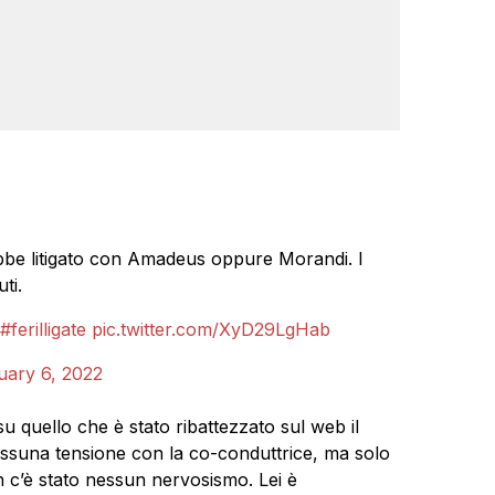
ebbe litigato con Amadeus oppure Morandi. I
ti.
#ferilligate
pic.twitter.com/XyD29LgHab
uary 6, 2022
 quello che è stato ribattezzato sul web il
nessuna tensione con la co-conduttrice, ma solo
n c’è stato nessun nervosismo. Lei è