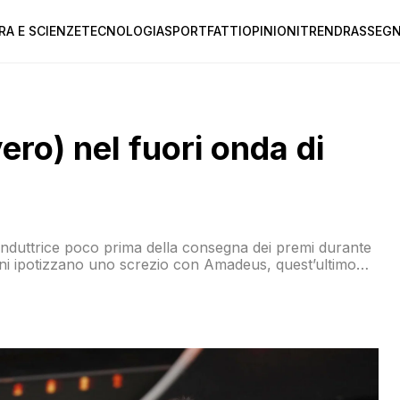
RA E SCIENZE
TECNOLOGIA
SPORT
FATTI
OPINIONI
TREND
RASSEGN
ro) nel fuori onda di
onduttrice poco prima della consegna dei premi durante
cuni ipotizzano uno screzio con Amadeus, quest’ultimo