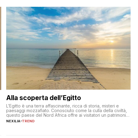
Alla scoperta dell’Egitto
L’Egitto è una terra affascinante, ricca di storia, misteri e
paesaggi mozzafiato. Conosciuto come la culla della civiltà,
questo paese del Nord Africa offre ai visitatori un patrimonio
culturale unico al mondo. Attraverso i millenni, l’Egitto è stato
NEXILIA
-
TREND
il crocevia di grandi civiltà e culture, che hanno lasciato
tracce indelebili nella sua architettura, nelle tradizioni […]