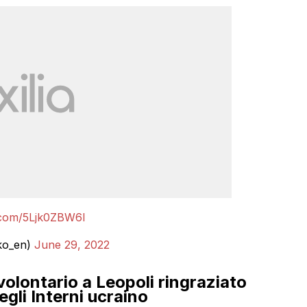
r.com/5Ljk0ZBW6l
ko_en)
June 29, 2022
volontario a Leopoli ringraziato
gli Interni ucraino