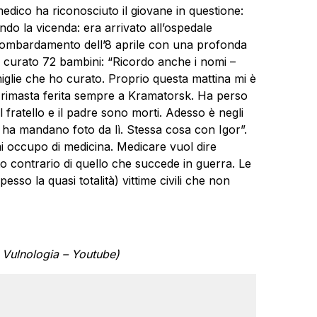
 medico ha riconosciuto il giovane in questione:
do la vicenda: era arrivato all’ospedale
l bombardamento dell’8 aprile con una profonda
ha curato 72 bambini: “Ricordo anche i nomi –
miglie che ho curato. Proprio questa mattina mi è
 rimasta ferita sempre a Kramatorsk. Ha perso
 fratello e il padre sono morti. Adesso è negli
 mi ha mandano foto da lì. Stessa cosa con Igor”.
mi occupo di medicina. Medicare vuol dire
to contrario di quello che succede in guerra. Le
sso la quasi totalità) vittime civili che non
Vulnologia – Youtube)