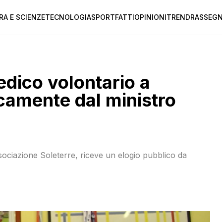
RA E SCIENZE
TECNOLOGIA
SPORT
FATTI
OPINIONI
TREND
RASSEGN
edico volontario a
icamente dal ministro
sociazione Soleterre, riceve un elogio pubblico da