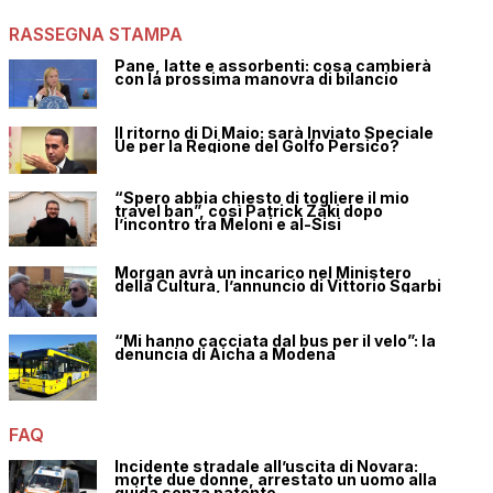
RASSEGNA STAMPA
Pane, latte e assorbenti: cosa cambierà
con la prossima manovra di bilancio
Il ritorno di Di Maio: sarà Inviato Speciale
Ue per la Regione del Golfo Persico?
“Spero abbia chiesto di togliere il mio
travel ban”, così Patrick Zaki dopo
l’incontro tra Meloni e al-Sisi
Morgan avrà un incarico nel Ministero
della Cultura, l’annuncio di Vittorio Sgarbi
“Mi hanno cacciata dal bus per il velo”: la
denuncia di Aicha a Modena
FAQ
Incidente stradale all’uscita di Novara:
morte due donne, arrestato un uomo alla
guida senza patente