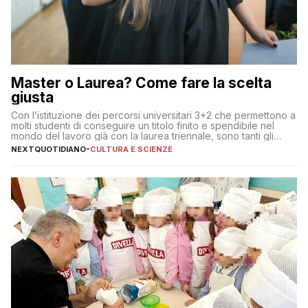
Master o Laurea? Come fare la scelta
giusta
Con l’istituzione dei percorsi universitari 3+2 che permettono a
molti studenti di conseguire un titolo finito e spendibile nel
mondo del lavoro già con la laurea triennale, sono tanti gli
interrogativi che si pongono gli studenti una volta raggiunto
NEXTQUOTIDIANO
-
CULTURA E SCIENZE
l’obiettivo di primo livello