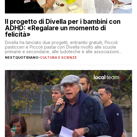
Il progetto di Divella per i bambini con
ADHD: «Regalare un momento di
felicità»
Divella ha lanciato due progetti, entrambi gratuiti, Piccoli
pasticceri e Piccoli pastai con Divella rivolto alle scuole
primarie e secondarie, alle ludoteche e alle associazioni
pugliesi che si occupano di bambini con ADHD
NEXTQUOTIDIANO
-
CULTURA E SCIENZE