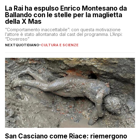
La Rai ha espulso Enrico Montesano da
Ballando con le stelle per la maglietta
della X Mas
“Comportamento inaccettabile”: con questa motivazione
l’attore è stato allontanato dal cast del programma. L’Anpi:
“Doveroso”
NEXTQUOTIDIANO
-
CULTURA E SCIENZE
San Casciano come Riace: riemergono