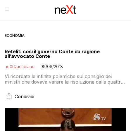
ECONOMIA
Retelit: così il governo Conte dà ragione
all’avvocato Conte
neXtQuotidiano
09/06/2018
Vi ricordate le infinite polemiche sul consiglio dei
ministri che doveva varare la risoluzione delle quattro
banche tra cui Etruria e sull’assenza di Maria Elena
Boschi? Beh, tutto perdonato!
Condividi