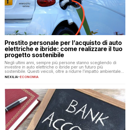
Prestito personale per l’acquisto di auto
elettriche e ibride: come realizzare il tuo
progetto sostenibile
Negli ultimi anni, sempre più persone stanno scegliendo di
investire in auto elettriche o ibride per un futuro più
sostenibile. Questi veicoli, oltre a ridurre l’impatto ambientale,
offrono vantaggi economici a lungo termine, come minori costi
NEXILIA
-
ECONOMIA
di gestione e benefici fiscali. Tuttavia, l’acquisto di un’auto
nuova rappresenta un impegno finanziario significativo. Come
fare se non […]