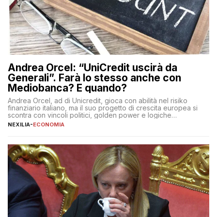
Andrea Orcel: “UniCredit uscirà da
Generali”. Farà lo stesso anche con
Mediobanca? E quando?
Andrea Orcel, ad di Unicredit, gioca con abilità nel risiko
finanziario italiano, ma il suo progetto di crescita europea si
scontra con vincoli politici, golden power e logiche
protezionistiche. Orcel e la mossa su Generali Andrea Orcel,
NEXILIA
-
ECONOMIA
ad di Unicredit, continua a sorprendere per la sua capacità di
muoversi con decisione in un contesto finanziario […]