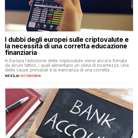
I dubbi degli europei sulle criptovalute e
la necessità di una corretta educazione
finanziaria
In Europa l’adozione delle criptovalute viene ancora frenata
da alcuni fattori, i quali alimentano un clima di incertezza. Una
delle cause principali è la mancanza di una corretta
educazione finanziaria, che impedisce ad una larga parte della
NEXILIA
-
ECONOMIA
popolazione di comprendere in modo adeguato il
funzionamento e le implicazioni di questi asset digitali. Dubbi
sulle criptovalute: […]