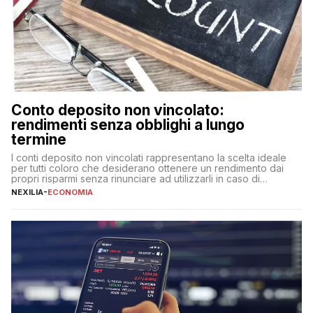
Conto deposito non vincolato:
rendimenti senza obblighi a lungo
termine
I conti deposito non vincolati rappresentano la scelta ideale
per tutti coloro che desiderano ottenere un rendimento dai
propri risparmi senza rinunciare ad utilizzarli in caso di
necessità. A differenza delle forme vincolate tradizionali,
NEXILIA
-
ECONOMIA
questa tipologia consente di accedere alle somme versate in
qualsiasi momento, offrendo un equilibrio tra sicurezza,
flessibilità e rendimento. Come funzionano […]