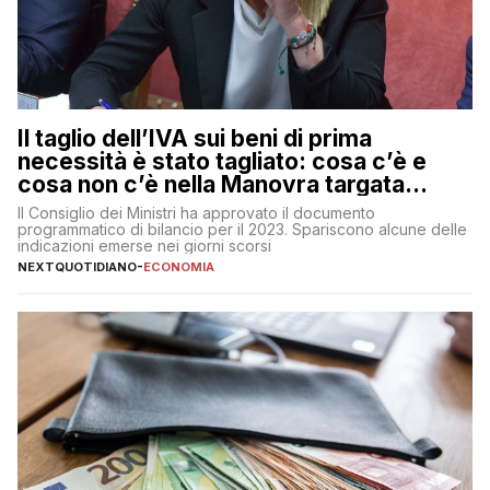
Il taglio dell’IVA sui beni di prima
necessità è stato tagliato: cosa c’è e
cosa non c’è nella Manovra targata
Meloni
Il Consiglio dei Ministri ha approvato il documento
programmatico di bilancio per il 2023. Spariscono alcune delle
indicazioni emerse nei giorni scorsi
NEXTQUOTIDIANO
-
ECONOMIA