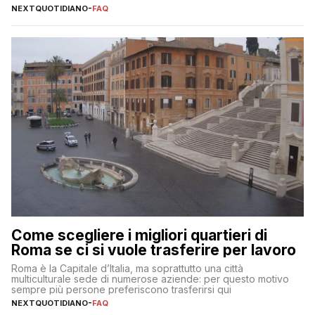
NEXTQUOTIDIANO
-
FAQ
Come scegliere i migliori quartieri di
Roma se ci si vuole trasferire per lavoro
Roma è la Capitale d’Italia, ma soprattutto una città
multiculturale sede di numerose aziende: per questo motivo
sempre più persone preferiscono trasferirsi qui
NEXTQUOTIDIANO
-
FAQ