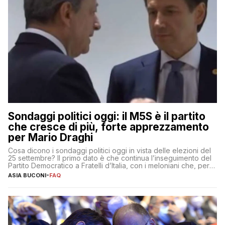
Sondaggi politici oggi: il M5S è il partito
che cresce di più, forte apprezzamento
per Mario Draghi
Cosa dicono i sondaggi politici oggi in vista delle elezioni del
25 settembre? Il primo dato è che continua l’inseguimento del
Partito Democratico a Fratelli d’Italia, con i meloniani che, però,
sembrano accumulare sempre più distacco affermandosi come
ASIA BUCONI
-
FAQ
primo partito con il 24% (+0,7% rispetto a fine luglio), un
punto davanti ai dem (al 23%). […]