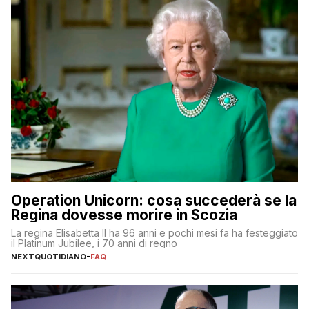
Operation Unicorn: cosa succederà se la
Regina dovesse morire in Scozia
La regina Elisabetta II ha 96 anni e pochi mesi fa ha festeggiato
il Platinum Jubilee, i 70 anni di regno
NEXTQUOTIDIANO
-
FAQ