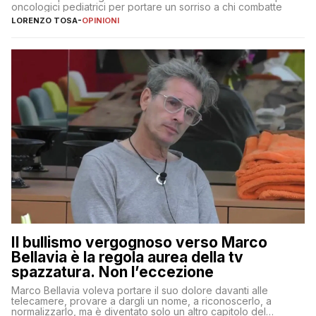
oncologici pediatrici per portare un sorriso a chi combatte
LORENZO TOSA
-
OPINIONI
Il bullismo vergognoso verso Marco
Bellavia è la regola aurea della tv
spazzatura. Non l’eccezione
Marco Bellavia voleva portare il suo dolore davanti alle
telecamere, provare a dargli un nome, a riconoscerlo, a
normalizzarlo, ma è diventato solo un altro capitolo del