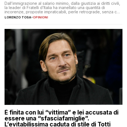
Dall’immigrazione al salario minimo, dalla giustizia ai diritti civili,
la leader di Fratelli d’Italia ha inanellato una quantità di
incorenze, proposte impraticabili, perle retrograde, senza che
nessuno – a destra come a sinistra – glielo abbia fatto notare
LORENZO TOSA
-
OPINIONI
È finita con lui “vittima” e lei accusata di
essere una “sfasciafamiglie”.
L’evitabilissima caduta di stile di Totti