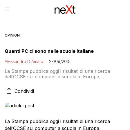
OPINIONI
Quanti PC ci sono nelle scuole italiane
Alessandro D'Amato
27/09/2015
La Stampa pubblica oggi i risultati di una ricerca
dell’OCSE sui computer a scuola in Europa,
segnalando anche il numero di studenti per computer
scolastico presenti nei vari paesi europei. In questa
Condividi
graduatoria l’Italia è al quinto posto dopo Grecia,
Croazia, Romania e Germania. I risultati migliori si
trovano nel Regno Unito, in Repubblica Ceca […]
La Stampa pubblica oggi i risultati di una ricerca
dell’OCSE sui computer a scuola in Europa,