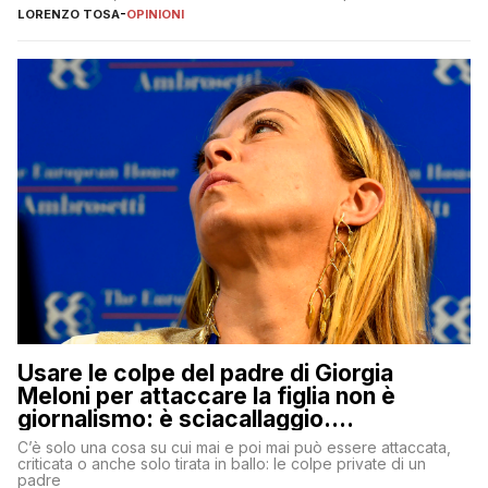
copione
LORENZO TOSA
-
OPINIONI
Usare le colpe del padre di Giorgia
Meloni per attaccare la figlia non è
giornalismo: è sciacallaggio.
Dimostriamo di essere diversi
C’è solo una cosa su cui mai e poi mai può essere attaccata,
criticata o anche solo tirata in ballo: le colpe private di un
padre