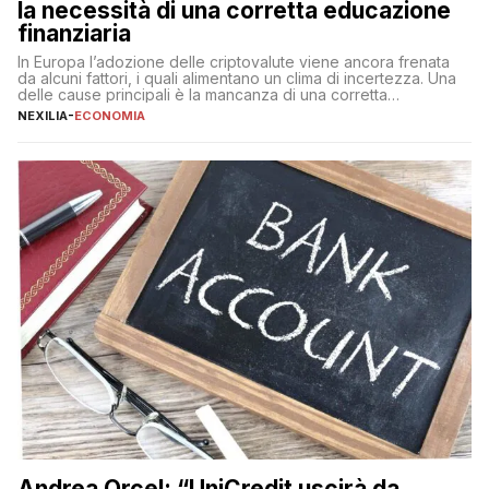
la necessità di una corretta educazione
finanziaria
In Europa l’adozione delle criptovalute viene ancora frenata
da alcuni fattori, i quali alimentano un clima di incertezza. Una
delle cause principali è la mancanza di una corretta
educazione finanziaria, che impedisce ad una larga parte della
NEXILIA
-
ECONOMIA
popolazione di comprendere in modo adeguato il
funzionamento e le implicazioni di questi asset digitali. Dubbi
sulle criptovalute: […]
Andrea Orcel: “UniCredit uscirà da