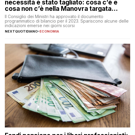
necessità è stato tagliato: cosa c’è e
cosa non c’è nella Manovra targata
Meloni
Il Consiglio dei Ministri ha approvato il documento
programmatico di bilancio per il 2023. Spariscono alcune delle
indicazioni emerse nei giorni scorsi
NEXTQUOTIDIANO
-
ECONOMIA