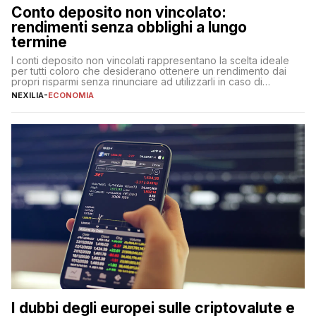
Conto deposito non vincolato:
rendimenti senza obblighi a lungo
termine
I conti deposito non vincolati rappresentano la scelta ideale
per tutti coloro che desiderano ottenere un rendimento dai
propri risparmi senza rinunciare ad utilizzarli in caso di
necessità. A differenza delle forme vincolate tradizionali,
NEXILIA
-
ECONOMIA
questa tipologia consente di accedere alle somme versate in
qualsiasi momento, offrendo un equilibrio tra sicurezza,
flessibilità e rendimento. Come funzionano […]
I dubbi degli europei sulle criptovalute e