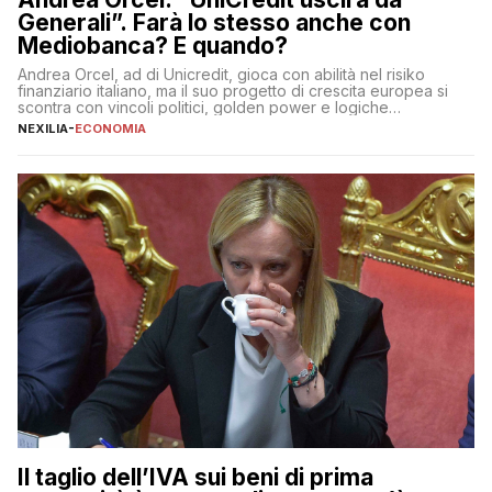
Generali”. Farà lo stesso anche con
Mediobanca? E quando?
Andrea Orcel, ad di Unicredit, gioca con abilità nel risiko
finanziario italiano, ma il suo progetto di crescita europea si
scontra con vincoli politici, golden power e logiche
protezionistiche. Orcel e la mossa su Generali Andrea Orcel,
NEXILIA
-
ECONOMIA
ad di Unicredit, continua a sorprendere per la sua capacità di
muoversi con decisione in un contesto finanziario […]
Il taglio dell’IVA sui beni di prima