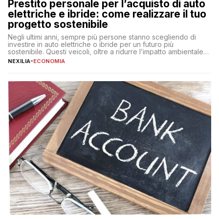
Prestito personale per l’acquisto di auto
elettriche e ibride: come realizzare il tuo
progetto sostenibile
Negli ultimi anni, sempre più persone stanno scegliendo di
investire in auto elettriche o ibride per un futuro più
sostenibile. Questi veicoli, oltre a ridurre l’impatto ambientale,
offrono vantaggi economici a lungo termine, come minori costi
NEXILIA
-
ECONOMIA
di gestione e benefici fiscali. Tuttavia, l’acquisto di un’auto
nuova rappresenta un impegno finanziario significativo. Come
fare se non […]