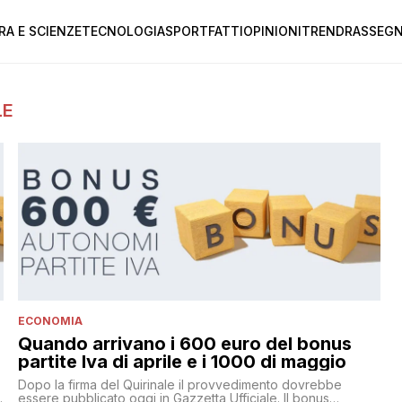
RA E SCIENZE
TECNOLOGIA
SPORT
FATTI
OPINIONI
TREND
RASSEGN
LE
ECONOMIA
Quando arrivano i 600 euro del bonus
partite Iva di aprile e i 1000 di maggio
Dopo la firma del Quirinale il provvedimento dovrebbe
essere pubblicato oggi in Gazzetta Ufficiale. Il bonus