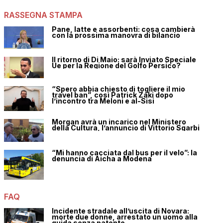
RASSEGNA STAMPA
Pane, latte e assorbenti: cosa cambierà
con la prossima manovra di bilancio
Il ritorno di Di Maio: sarà Inviato Speciale
Ue per la Regione del Golfo Persico?
“Spero abbia chiesto di togliere il mio
travel ban”, così Patrick Zaki dopo
l’incontro tra Meloni e al-Sisi
Morgan avrà un incarico nel Ministero
della Cultura, l’annuncio di Vittorio Sgarbi
“Mi hanno cacciata dal bus per il velo”: la
denuncia di Aicha a Modena
FAQ
Incidente stradale all’uscita di Novara:
morte due donne, arrestato un uomo alla
guida senza patente