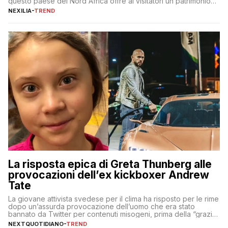
questo paese del Nord Africa offre ai visitatori un patrimonio
culturale unico al mondo. Attraverso i millenni, l’Egitto è stato il
NEXILIA
-
TREND
crocevia di grandi civiltà e culture, che hanno lasciato tracce
indelebili nella sua architettura, nelle tradizioni […]
La risposta epica di Greta Thunberg alle
provocazioni dell’ex kickboxer Andrew
Tate
La giovane attivista svedese per il clima ha risposto per le rime
dopo un’assurda provocazione dell’uomo che era stato
bannato da Twitter per contenuti misogeni, prima della “grazia”
di Elon Musk
NEXTQUOTIDIANO
-
TREND