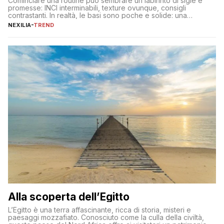
Cominciare una routine può sembrare un labirinto di sigle e
promesse: INCI interminabili, texture ovunque, consigli
contrastanti. In realtà, le basi sono poche e solide: una
detersione delicata che non impoverisce, un’idratazione
NEXILIA
-
TREND
calibrata con sieri e creme ben formulati, e la fotoprotezione
ogni mattina per preservare i progressi. Da qui si costruisce
tutto il resto. […]
Alla scoperta dell’Egitto
L’Egitto è una terra affascinante, ricca di storia, misteri e
paesaggi mozzafiato. Conosciuto come la culla della civiltà,