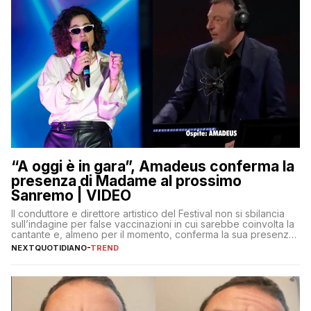
“A oggi è in gara”, Amadeus conferma la
presenza di Madame al prossimo
Sanremo | VIDEO
Il conduttore e direttore artistico del Festival non si sbilancia
sull’indagine per false vaccinazioni in cui sarebbe coinvolta la
cantante e, almeno per il momento, conferma la sua presenza
sul palco dell’Ariston
NEXTQUOTIDIANO
-
TREND