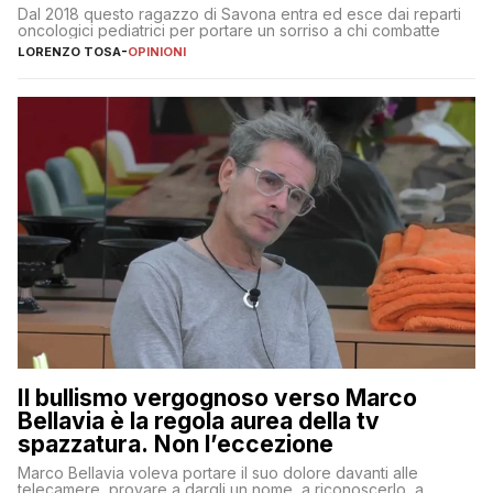
Dal 2018 questo ragazzo di Savona entra ed esce dai reparti
oncologici pediatrici per portare un sorriso a chi combatte
LORENZO TOSA
-
OPINIONI
Il bullismo vergognoso verso Marco
Bellavia è la regola aurea della tv
spazzatura. Non l’eccezione
Marco Bellavia voleva portare il suo dolore davanti alle
telecamere, provare a dargli un nome, a riconoscerlo, a