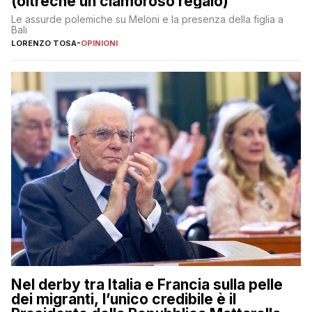
(oltreché un clamoroso regalo)
Le assurde polemiche su Meloni e la presenza della figlia a
Bali
LORENZO TOSA
-
OPINIONI
Nel derby tra Italia e Francia sulla pelle
dei migranti, l’unico credibile è il