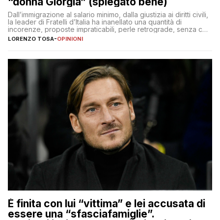
“donna Giorgia” (spiegato bene)
Dall’immigrazione al salario minimo, dalla giustizia ai diritti civili,
la leader di Fratelli d’Italia ha inanellato una quantità di
incorenze, proposte impraticabili, perle retrograde, senza che
nessuno – a destra come a sinistra – glielo abbia fatto notare
LORENZO TOSA
-
OPINIONI
È finita con lui “vittima” e lei accusata di
essere una “sfasciafamiglie”.