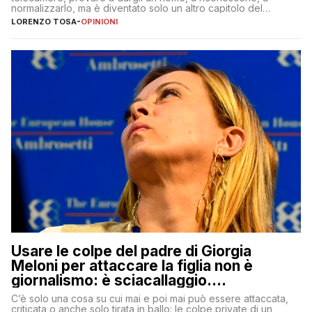
normalizzarlo, ma è diventato solo un altro capitolo del
copione
LORENZO TOSA
-
OPINIONI
Usare le colpe del padre di Giorgia
Meloni per attaccare la figlia non è
giornalismo: è sciacallaggio.
Dimostriamo di essere diversi
C’è solo una cosa su cui mai e poi mai può essere attaccata,
criticata o anche solo tirata in ballo: le colpe private di un