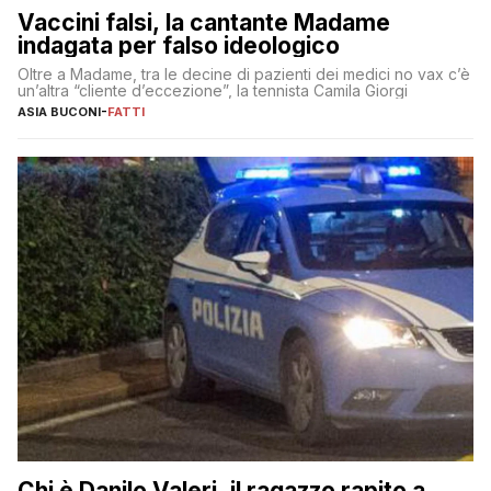
Vaccini falsi, la cantante Madame
indagata per falso ideologico
Oltre a Madame, tra le decine di pazienti dei medici no vax c’è
un’altra “cliente d’eccezione”, la tennista Camila Giorgi
ASIA BUCONI
-
FATTI
Chi è Danilo Valeri, il ragazzo rapito a