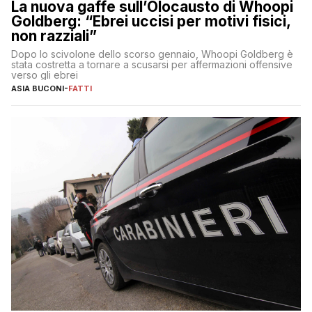
La nuova gaffe sull’Olocausto di Whoopi
Goldberg: “Ebrei uccisi per motivi fisici,
non razziali”
Dopo lo scivolone dello scorso gennaio, Whoopi Goldberg è
stata costretta a tornare a scusarsi per affermazioni offensive
verso gli ebrei
ASIA BUCONI
-
FATTI