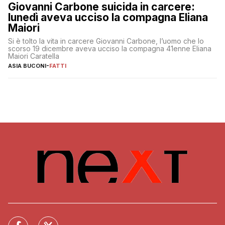
Giovanni Carbone suicida in carcere:
lunedì aveva ucciso la compagna Eliana
Maiori
Si è tolto la vita in carcere Giovanni Carbone, l’uomo che lo
scorso 19 dicembre aveva ucciso la compagna 41enne Eliana
Maiori Caratella
ASIA BUCONI
-
FATTI