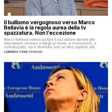
Il bullismo vergognoso verso Marco
Bellavia è la regola aurea della tv
spazzatura. Non l’eccezione
Marco Bellavia voleva portare il suo dolore davanti alle
telecamere, provare a dargli un nome, a riconoscerlo, a
normalizzarlo, ma è diventato solo un altro capitolo del
copione
LORENZO TOSA
-
OPINIONI