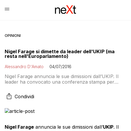
OPINIONI
Nigel Farage si dimette da leader dell'UKIP (ma
resta nell'Europarlamento)
Alessandro D'Amato
04/07/2016
Nigel Farage annuncia le sue dimissioni dall’UKIP. Il
leader ha convocato una conferenza stampa per
annunciare le sue dimissioni dal partito. In altre
occasioni Farage aveva presentato e ritirato le
Condividi
dimissioni, ma nell’occasione ha sottolineato che
questa volta non ci ripenserà. Il nuovo leaderd
dell’UKIP verrà deciso in autunno. “Ho preso la mia
decisione dopo il […]
Nigel Farage
annuncia le sue dimissioni dall’
UKIP
. Il