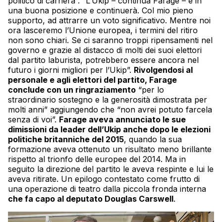
politico di carriera”. “L’Ukip – continua Farage – è in
una buona posizione e continuerà. Col mio pieno
supporto, ad attrarre un voto significativo. Mentre noi
ora lasceremo l’Unione europea, i termini del ritiro
non sono chiari. Se ci saranno troppi ripensamenti nel
governo e grazie al distacco di molti dei suoi elettori
dal partito laburista, potrebbero essere ancora nel
futuro i giorni migliori per l’Ukip”.
Rivolgendosi al
personale e agli elettori del partito, Farage
conclude con un ringraziamento
“per lo
straordinario sostegno e la generosità dimostrata per
molti anni” aggiungendo che “non avrei potuto farcela
senza di voi”.
Farage aveva annunciato le sue
dimissioni da leader dell’Ukip anche dopo le elezioni
politiche britanniche del 2015
, quando la sua
formazione aveva ottenuto un risultato meno brillante
rispetto al trionfo delle europee del 2014. Ma in
seguito la direzione del partito le aveva respinte e lui le
aveva ritirate. Un epilogo contestato come frutto di
una operazione di teatro dalla piccola fronda interna
che fa capo al deputato Douglas Carswell
.