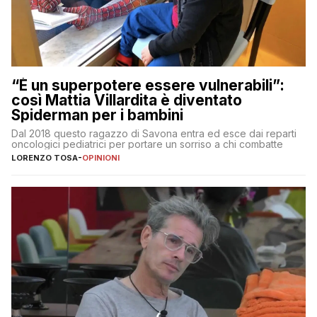
“È un superpotere essere vulnerabili”:
così Mattia Villardita è diventato
Spiderman per i bambini
Dal 2018 questo ragazzo di Savona entra ed esce dai reparti
oncologici pediatrici per portare un sorriso a chi combatte
LORENZO TOSA
-
OPINIONI