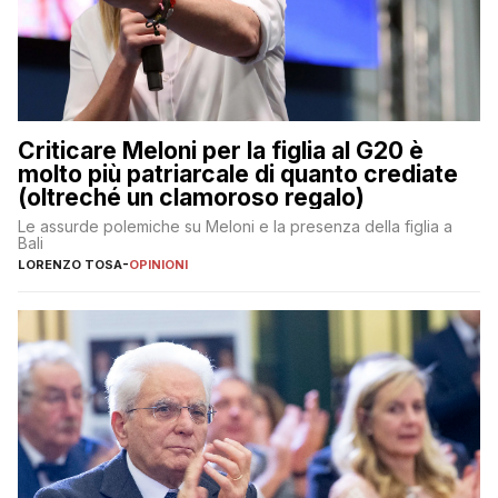
Criticare Meloni per la figlia al G20 è
molto più patriarcale di quanto crediate
(oltreché un clamoroso regalo)
Le assurde polemiche su Meloni e la presenza della figlia a
Bali
LORENZO TOSA
-
OPINIONI