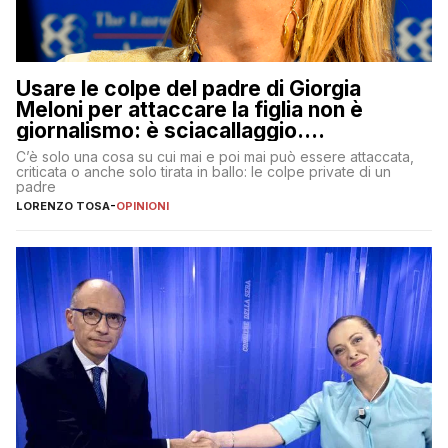
Usare le colpe del padre di Giorgia
Meloni per attaccare la figlia non è
giornalismo: è sciacallaggio.
Dimostriamo di essere diversi
C’è solo una cosa su cui mai e poi mai può essere attaccata,
criticata o anche solo tirata in ballo: le colpe private di un
padre
LORENZO TOSA
-
OPINIONI