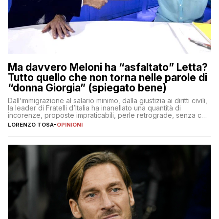
Ma davvero Meloni ha “asfaltato” Letta?
Tutto quello che non torna nelle parole di
“donna Giorgia” (spiegato bene)
Dall’immigrazione al salario minimo, dalla giustizia ai diritti civili,
la leader di Fratelli d’Italia ha inanellato una quantità di
incorenze, proposte impraticabili, perle retrograde, senza che
nessuno – a destra come a sinistra – glielo abbia fatto notare
LORENZO TOSA
-
OPINIONI