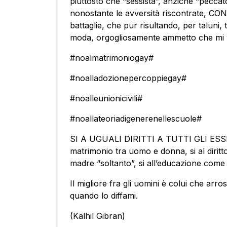
piuttosto che “sessista”, anziché “peccato
nonostante le avversità riscontrate, C
battaglie, che pur risultando, per taluni, 
moda, orgogliosamente ammetto che mi ve
‪#‎noalmatrimoniogay‬#
‪#‎noalladozionepercoppiegay‬#
‪#‎noalleunionicivili‬#
‪#‎noallateoriadigenerenellescuole‬#
SI A UGUALI DIRITTI A TUTTI GLI ESSERI 
matrimonio tra uomo e donna, si al dirit
madre “soltanto”, si all’educazione come di
Il migliore fra gli uomini è colui che arro
quando lo diffami.
(Kalhil Gibran)