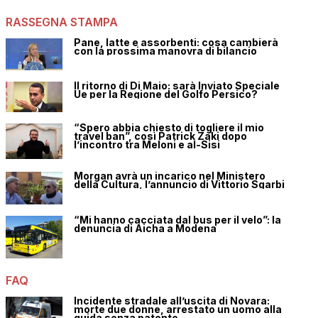
RASSEGNA STAMPA
Pane, latte e assorbenti: cosa cambierà
con la prossima manovra di bilancio
Il ritorno di Di Maio: sarà Inviato Speciale
Ue per la Regione del Golfo Persico?
“Spero abbia chiesto di togliere il mio
travel ban”, così Patrick Zaki dopo
l’incontro tra Meloni e al-Sisi
Morgan avrà un incarico nel Ministero
della Cultura, l’annuncio di Vittorio Sgarbi
“Mi hanno cacciata dal bus per il velo”: la
denuncia di Aicha a Modena
FAQ
Incidente stradale all’uscita di Novara:
morte due donne, arrestato un uomo alla
guida senza patente