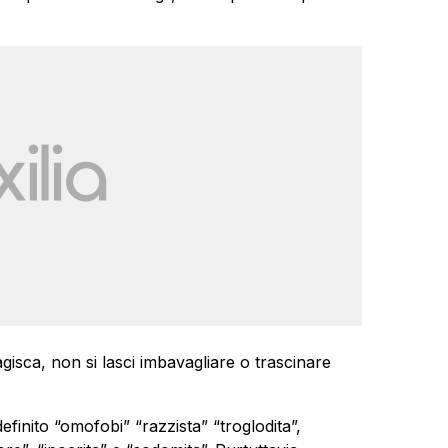
eagisca, non si lasci imbavagliare o trascinare
inito “omofobi” “razzista” “troglodita”,