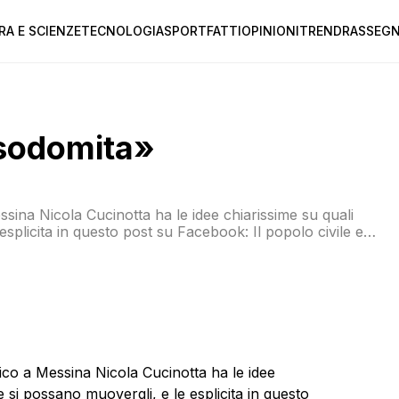
RA E SCIENZE
TECNOLOGIA
SPORT
FATTI
OPINIONI
TREND
RASSEGN
sodomita»
sina Nicola Cucinotta ha le idee chiarissime su quali
esplicita in questo post su Facebook: Il popolo civile e
iare o trascinare dagli eventi!!! Per quanto mi concerne,
ico a Messina Nicola Cucinotta ha le idee
he si possano muovergli, e le esplicita in questo