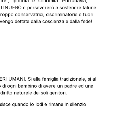
re”, “ipocrita” e “sodomita”. Purtuttavia,
ONTINUERÒ e persevererò a sostenere talune
troppo conservatrici, discriminatorie e fuori
ngo dettate dalla coscienza e dalla fede!
UMANI. Si alla famiglia tradizionale, si al
to di ogni bambino di avere un padre ed una
ritto naturale dei soli genitori.
ssisce quando lo lodi e rimane in silenzio