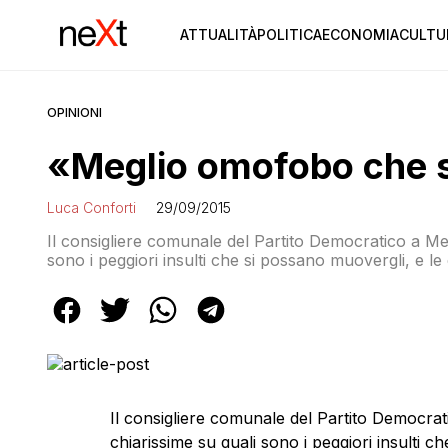
ATTUALITÀ
POLITICA
ECONOMIA
CULTU
OPINIONI
«Meglio omofobo che 
Luca Conforti
29/09/2015
Il consigliere comunale del Partito Democratico a Mes
sono i peggiori insulti che si possano muovergli, e le 
cristiano alzi il capo, reagisca, non si lasci imbavagl
meglio essere […]
Il consigliere comunale del Partito Democrat
chiarissime su quali sono i peggiori insulti c