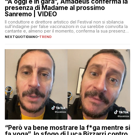
“A oggi è in gara”, Amadeus conferma la
presenza di Madame al prossimo
Sanremo | VIDEO
Il conduttore e direttore artistico del Festival non si sbilancia
sull’indagine per false vaccinazioni in cui sarebbe coinvolta la
cantante e, almeno per il momento, conferma la sua presenza
sul palco dell’Ariston
NEXTQUOTIDIANO
-
TREND
“Però va bene mostrare la f*ga mentre si
fa yoga”, lo sfogo di Luca Bizzarri contro