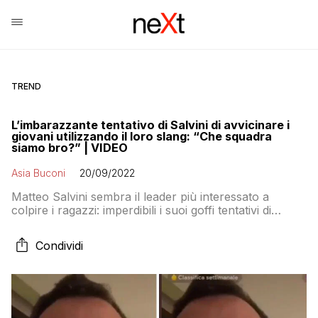
TREND
L’imbarazzante tentativo di Salvini di avvicinare i
giovani utilizzando il loro slang: “Che squadra
siamo bro?” | VIDEO
Asia Buconi
20/09/2022
Matteo Salvini sembra il leader più interessato a
colpire i ragazzi: imperdibili i suoi goffi tentativi di
avvicinarli imitandone lo slang
Condividi