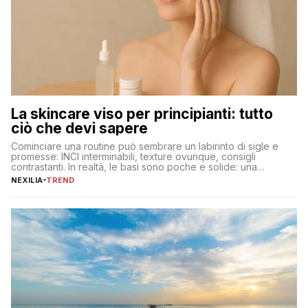
La skincare viso per principianti: tutto
ciò che devi sapere
Cominciare una routine può sembrare un labirinto di sigle e
promesse: INCI interminabili, texture ovunque, consigli
contrastanti. In realtà, le basi sono poche e solide: una
detersione delicata che non impoverisce, un’idratazione
NEXILIA
-
TREND
calibrata con sieri e creme ben formulati, e la fotoprotezione
ogni mattina per preservare i progressi. Da qui si costruisce
tutto il resto. […]