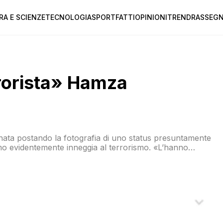
RA E SCIENZE
TECNOLOGIA
SPORT
FATTI
OPINIONI
TREND
RASSEGN
rrorista» Hamza
rnata postando la fotografia di uno status presuntamente
mo evidentemente inneggia al terrorismo. «L’hanno
tera ancora. Mentre la Boldrini va a caccia di critici su