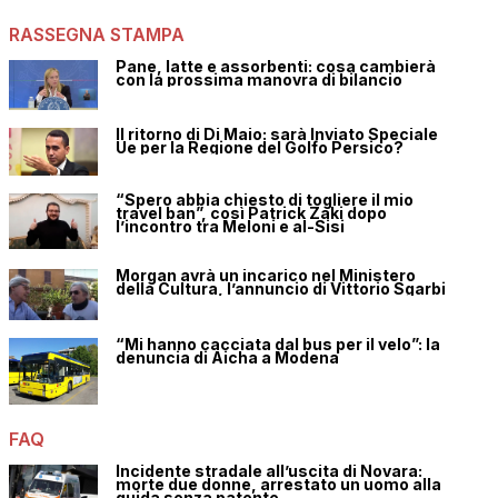
RASSEGNA STAMPA
Pane, latte e assorbenti: cosa cambierà
con la prossima manovra di bilancio
Il ritorno di Di Maio: sarà Inviato Speciale
Ue per la Regione del Golfo Persico?
“Spero abbia chiesto di togliere il mio
travel ban”, così Patrick Zaki dopo
l’incontro tra Meloni e al-Sisi
Morgan avrà un incarico nel Ministero
della Cultura, l’annuncio di Vittorio Sgarbi
“Mi hanno cacciata dal bus per il velo”: la
denuncia di Aicha a Modena
FAQ
Incidente stradale all’uscita di Novara:
morte due donne, arrestato un uomo alla
guida senza patente