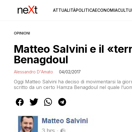
ATTUALITÀ
POLITICA
ECONOMIA
CULTU
OPINIONI
Matteo Salvini e il «te
Benagdoul
Alessandro D'Amato
04/02/2017
Oggi Matteo Salvini ha deciso di movimentarsi la gio
scritto da un certo Hamza Benagdoul nel quale l’uo
fotografato, adesso pare l’abbia cancellato, ma lui bla
FB, c’è gente che INNEGGIA al TERRORISMO […]