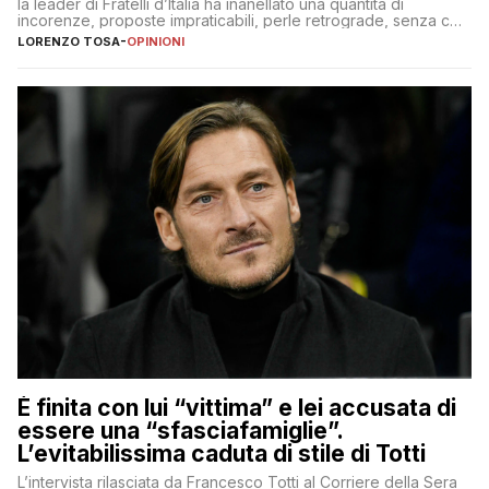
la leader di Fratelli d’Italia ha inanellato una quantità di
incorenze, proposte impraticabili, perle retrograde, senza che
nessuno – a destra come a sinistra – glielo abbia fatto notare
LORENZO TOSA
-
OPINIONI
È finita con lui “vittima” e lei accusata di
essere una “sfasciafamiglie”.
L’evitabilissima caduta di stile di Totti
L’intervista rilasciata da Francesco Totti al Corriere della Sera