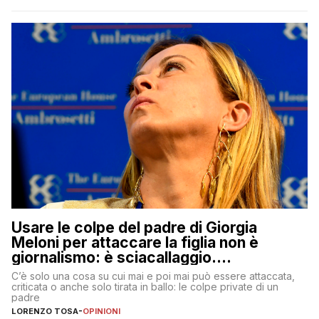
Usare le colpe del padre di Giorgia
Meloni per attaccare la figlia non è
giornalismo: è sciacallaggio.
Dimostriamo di essere diversi
C’è solo una cosa su cui mai e poi mai può essere attaccata,
criticata o anche solo tirata in ballo: le colpe private di un
padre
LORENZO TOSA
-
OPINIONI