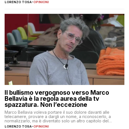
LORENZO TOSA
-
OPINIONI
Il bullismo vergognoso verso Marco
Bellavia è la regola aurea della tv
spazzatura. Non l’eccezione
Marco Bellavia voleva portare il suo dolore davanti alle
telecamere, provare a dargli un nome, a riconoscerlo, a
normalizzarlo, ma è diventato solo un altro capitolo del
copione
LORENZO TOSA
-
OPINIONI