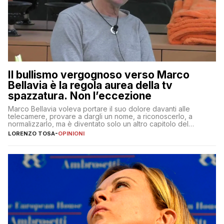
Il bullismo vergognoso verso Marco
Bellavia è la regola aurea della tv
spazzatura. Non l’eccezione
Marco Bellavia voleva portare il suo dolore davanti alle
telecamere, provare a dargli un nome, a riconoscerlo, a
normalizzarlo, ma è diventato solo un altro capitolo del
copione
LORENZO TOSA
-
OPINIONI