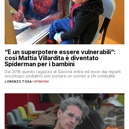
“È un superpotere essere vulnerabili”:
così Mattia Villardita è diventato
Spiderman per i bambini
Dal 2018 questo ragazzo di Savona entra ed esce dai reparti
oncologici pediatrici per portare un sorriso a chi combatte
LORENZO TOSA
-
OPINIONI