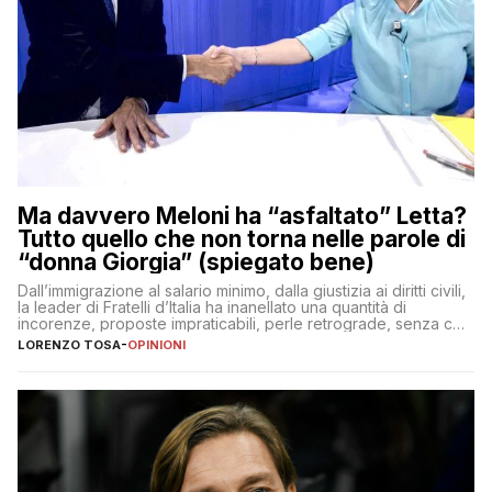
Ma davvero Meloni ha “asfaltato” Letta?
Tutto quello che non torna nelle parole di
“donna Giorgia” (spiegato bene)
Dall’immigrazione al salario minimo, dalla giustizia ai diritti civili,
la leader di Fratelli d’Italia ha inanellato una quantità di
incorenze, proposte impraticabili, perle retrograde, senza che
nessuno – a destra come a sinistra – glielo abbia fatto notare
LORENZO TOSA
-
OPINIONI