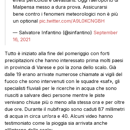
effetti pericolosi e devastanti. Oggi l’aeroporto di
Malpensa messo a dura prova. Assicurarsi
bene contro i fenomeni meteorologici non è più
un optional
pic.twitter.com/A9L0KCNGBH
— Salvatore Infantino (@sinfantino)
September
16, 2021
Tutto è iniziato alla fine del pomeriggio con forti
precipitazioni che hanno interessato prima molti paesi
in provincia di Varese e poi la zona dello scalo. Già
dalle 19 erano arrivate numerose chiamate ai vigili del
fuoco che sono intervenuti con le squadre «saf», gli
specialisti fluviali per le ricerche in acqua che sono
riusciti a salvare dieci persone mentre le piste
venivano chiuse più o meno alla stessa ora e per oltre
due ore. Durante il nubifragio sono caduti 87 millimetri
di acqua in circa un’ora e 40. Alcuni video hanno
testimoniato come la pioggia sia arrivata anche