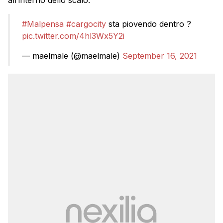
all’interno dello scalo:
#Malpensa
#cargocity
sta piovendo dentro ?
pic.twitter.com/4hl3Wx5Y2i
— maelmale (@maelmale)
September 16, 2021