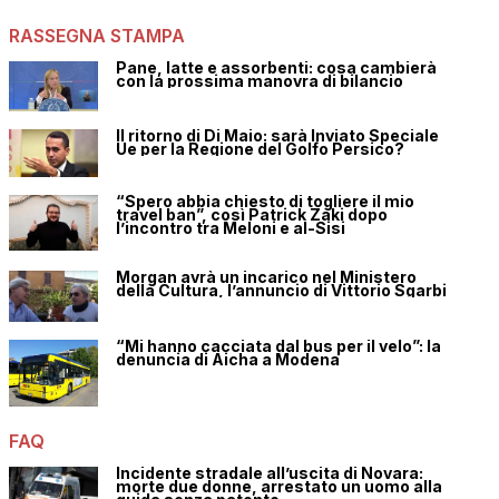
RASSEGNA STAMPA
Pane, latte e assorbenti: cosa cambierà
con la prossima manovra di bilancio
Il ritorno di Di Maio: sarà Inviato Speciale
Ue per la Regione del Golfo Persico?
“Spero abbia chiesto di togliere il mio
travel ban”, così Patrick Zaki dopo
l’incontro tra Meloni e al-Sisi
Morgan avrà un incarico nel Ministero
della Cultura, l’annuncio di Vittorio Sgarbi
“Mi hanno cacciata dal bus per il velo”: la
denuncia di Aicha a Modena
FAQ
Incidente stradale all’uscita di Novara:
morte due donne, arrestato un uomo alla