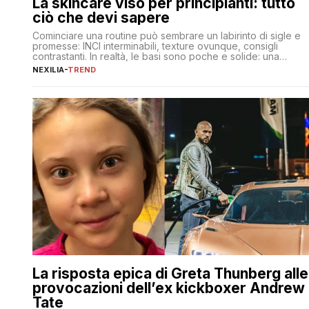
La skincare viso per principianti: tutto
ciò che devi sapere
Cominciare una routine può sembrare un labirinto di sigle e
promesse: INCI interminabili, texture ovunque, consigli
contrastanti. In realtà, le basi sono poche e solide: una
detersione delicata che non impoverisce, un’idratazione
NEXILIA
-
TREND
calibrata con sieri e creme ben formulati, e la fotoprotezione
ogni mattina per preservare i progressi. Da qui si costruisce
tutto il resto. […]
La risposta epica di Greta Thunberg alle
provocazioni dell’ex kickboxer Andrew
Tate