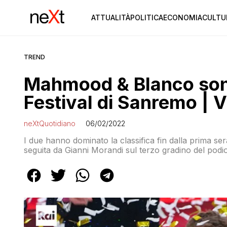
ATTUALITÀ
POLITICA
ECONOMIA
CULTU
TREND
Mahmood & Blanco sono 
Festival di Sanremo | 
neXtQuotidiano
06/02/2022
I due hanno dominato la classifica fin dalla prima serat
seguita da Gianni Morandi sul terzo gradino del podio