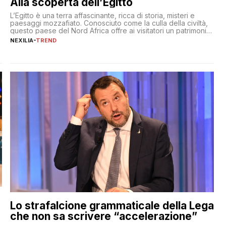
Alla scoperta dell’Egitto
L’Egitto è una terra affascinante, ricca di storia, misteri e
paesaggi mozzafiato. Conosciuto come la culla della civiltà,
questo paese del Nord Africa offre ai visitatori un patrimonio
culturale unico al mondo. Attraverso i millenni, l’Egitto è stato
NEXILIA
-
TREND
il crocevia di grandi civiltà e culture, che hanno lasciato
tracce indelebili nella sua architettura, nelle tradizioni […]
Lo strafalcione grammaticale della Lega
che non sa scrivere “accelerazione”