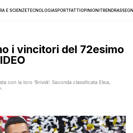
RA E SCIENZE
TECNOLOGIA
SPORT
FATTI
OPINIONI
TREND
RASSEGN
i vincitori del 72esimo
VIDEO
a con la loro ‘Brividi’. Seconda classificata Elisa,
.