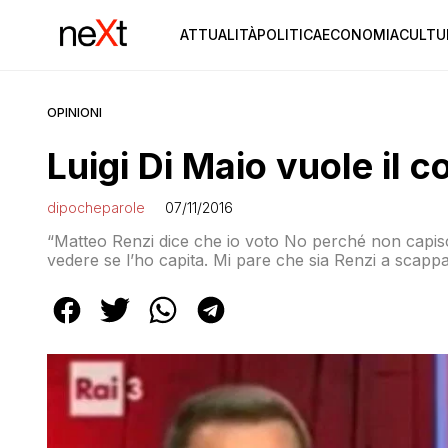
ATTUALITÀ
POLITICA
ECONOMIA
CULTU
OPINIONI
Luigi Di Maio vuole il c
dipocheparole
07/11/2016
“Matteo Renzi dice che io voto No perché non capisco
vedere se l’ho capita. Mi pare che sia Renzi a scappa
Maio (M5s) in un’intervista alla Stampa. “Perché Renzi 