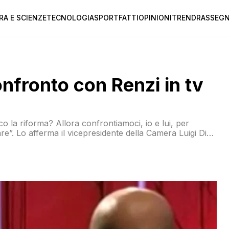
RA E SCIENZE
TECNOLOGIA
SPORT
FATTI
OPINIONI
TREND
RASSEGN
onfronto con Renzi in tv
 la riforma? Allora confrontiamoci, io e lui, per
re”. Lo afferma il vicepresidente della Camera Luigi Di
non fa le stesse richieste agli altri partiti e vuole […]