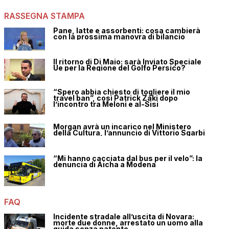
RASSEGNA STAMPA
Pane, latte e assorbenti: cosa cambierà
con la prossima manovra di bilancio
Il ritorno di Di Maio: sarà Inviato Speciale
Ue per la Regione del Golfo Persico?
“Spero abbia chiesto di togliere il mio
travel ban”, così Patrick Zaki dopo
l’incontro tra Meloni e al-Sisi
Morgan avrà un incarico nel Ministero
della Cultura, l’annuncio di Vittorio Sgarbi
“Mi hanno cacciata dal bus per il velo”: la
denuncia di Aicha a Modena
FAQ
Incidente stradale all’uscita di Novara:
morte due donne, arrestato un uomo alla
guida senza patente