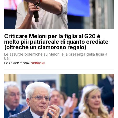
Criticare Meloni per la figlia al G20 è
molto più patriarcale di quanto crediate
(oltreché un clamoroso regalo)
Le assurde polemiche su Meloni e la presenza della figlia a
Bali
LORENZO TOSA
-
OPINIONI