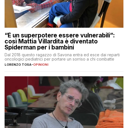
“È un superpotere essere vulnerabili”:
così Mattia Villardita è diventato
Spiderman per i bambini
Dal 2018 questo ragazzo di Savona entra ed esce dai reparti
oncologici pediatrici per portare un sorriso a chi combatte
LORENZO TOSA
-
OPINIONI