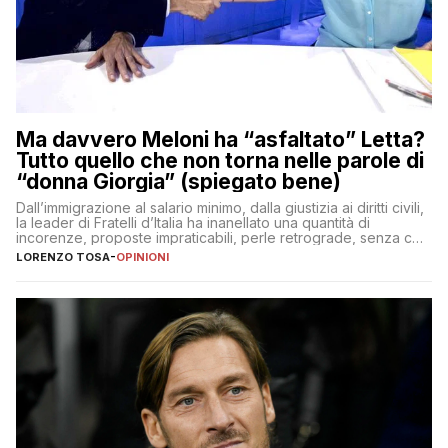
Ma davvero Meloni ha “asfaltato” Letta?
Tutto quello che non torna nelle parole di
“donna Giorgia” (spiegato bene)
Dall’immigrazione al salario minimo, dalla giustizia ai diritti civili,
la leader di Fratelli d’Italia ha inanellato una quantità di
incorenze, proposte impraticabili, perle retrograde, senza che
nessuno – a destra come a sinistra – glielo abbia fatto notare
LORENZO TOSA
-
OPINIONI