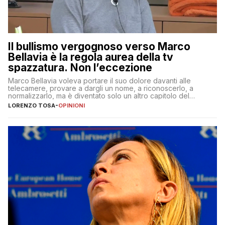
Il bullismo vergognoso verso Marco
Bellavia è la regola aurea della tv
spazzatura. Non l’eccezione
Marco Bellavia voleva portare il suo dolore davanti alle
telecamere, provare a dargli un nome, a riconoscerlo, a
normalizzarlo, ma è diventato solo un altro capitolo del
copione
LORENZO TOSA
-
OPINIONI