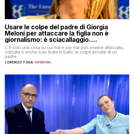
Usare le colpe del padre di Giorgia
Meloni per attaccare la figlia non è
giornalismo: è sciacallaggio.
Dimostriamo di essere diversi
C’è solo una cosa su cui mai e poi mai può essere attaccata,
criticata o anche solo tirata in ballo: le colpe private di un
padre
LORENZO TOSA
-
OPINIONI