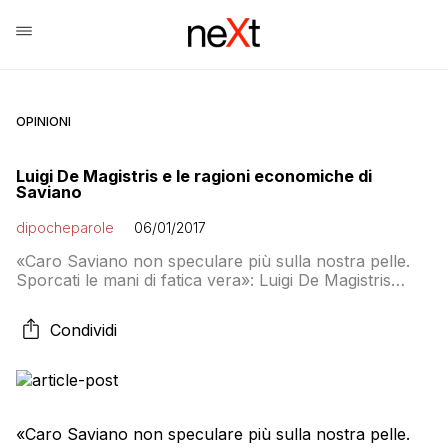
OPINIONI
Luigi De Magistris e le ragioni economiche di
Saviano
dipocheparole
06/01/2017
«Caro Saviano non speculare più sulla nostra pelle.
Sporcati le mani di fatica vera»: Luigi De Magistris
utilizza l’insulto più duro nei confronti di Roberto
Saviano per rispondere alla sua intervista su
Condividi
Repubblica in cui lo scrittore sosteneva che Napoli
non era cambiata e i problemi strutturali come la
camorra non si risolvono urlando al […]
«Caro Saviano non speculare più sulla nostra pelle.