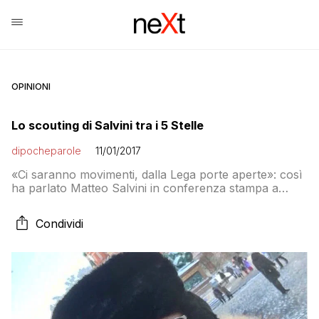
OPINIONI
Lo scouting di Salvini tra i 5 Stelle
dipocheparole
11/01/2017
«Ci saranno movimenti, dalla Lega porte aperte»: così
ha parlato Matteo Salvini in conferenza stampa a
Bruxelles nella sede del Parlamento Europeo. Il
segretario della Lega è impegnato in un’intensa attività
Condividi
di scouting presso i grillini: “ci saranno movimenti a
livello nazionale ed europeo” e “le porte della Lega
sono e rimarranno aperte. Non solo qui” […]