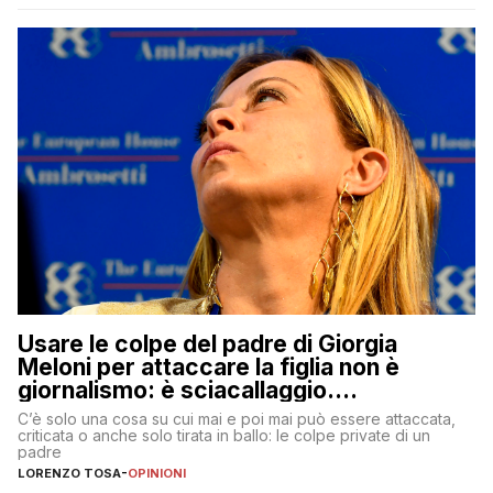
Usare le colpe del padre di Giorgia
Meloni per attaccare la figlia non è
giornalismo: è sciacallaggio.
Dimostriamo di essere diversi
C’è solo una cosa su cui mai e poi mai può essere attaccata,
criticata o anche solo tirata in ballo: le colpe private di un
padre
LORENZO TOSA
-
OPINIONI