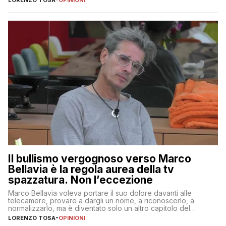
LORENZO TOSA
-
OPINIONI
Il bullismo vergognoso verso Marco
Bellavia è la regola aurea della tv
spazzatura. Non l’eccezione
Marco Bellavia voleva portare il suo dolore davanti alle
telecamere, provare a dargli un nome, a riconoscerlo, a
normalizzarlo, ma è diventato solo un altro capitolo del
copione
LORENZO TOSA
-
OPINIONI