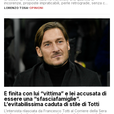
incorenze, proposte impraticabili, perle retrograde, senza che
nessuno – a destra come a sinistra – glielo abbia fatto notare
LORENZO TOSA
-
OPINIONI
È finita con lui “vittima” e lei accusata di
essere una “sfasciafamiglie”.
L’evitabilissima caduta di stile di Totti
L’intervista rilasciata da Francesco Totti al Corriere della Sera