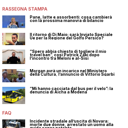
RASSEGNA STAMPA
Pane, latte e assorbenti: cosa cambierà
con la prossima manovra di bilancio
Il ritorno di Di Maio: sarà Inviato Speciale
Ue per la Regione del Golfo Persico?
“Spero abbia chiesto di togliere il mio
travel ban”, così Patrick Zaki dopo
l’incontro tra Meloni e al-Sisi
Morgan avrà un incarico nel Ministero
della Cultura, l’annuncio di Vittorio Sgarbi
“Mi hanno cacciata dal bus per il velo”: la
denuncia di Aicha a Modena
FAQ
Incidente stradale all’uscita di Novara:
morte due donne, arrestato un uomo alla
guida senza patente