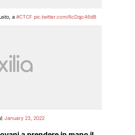
usto, a
#CTCF
pic.twitter.com/6cDqjc46dB
a)
January 23, 2022
ovani a prendere in mano il