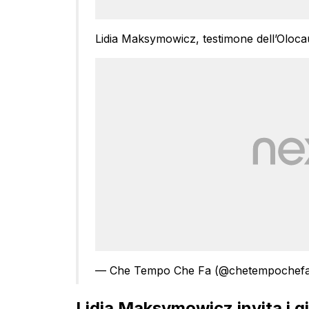
Lidia Maksymowicz, testimone dell’Oloca
— Che Tempo Che Fa (@chetempochef
Lidia Maksymowicz invita i gi