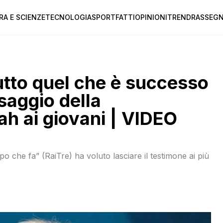
RA E SCIENZE
TECNOLOGIA
SPORT
FATTI
OPINIONI
TREND
RASSEGN
tto quel che è successo
ssaggio della
ah ai giovani | VIDEO
 che fa” (RaiTre) ha voluto lasciare il testimone ai più