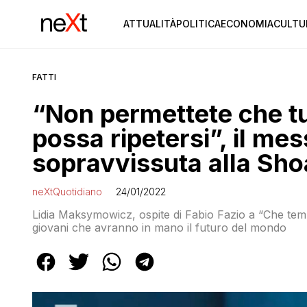
ATTUALITÀ
POLITICA
ECONOMIA
CULTU
FATTI
“Non permettete che tu
possa ripetersi”, il me
sopravvissuta alla Sho
neXtQuotidiano
24/01/2022
Lidia Maksymowicz, ospite di Fabio Fazio a “Che tempo
giovani che avranno in mano il futuro del mondo