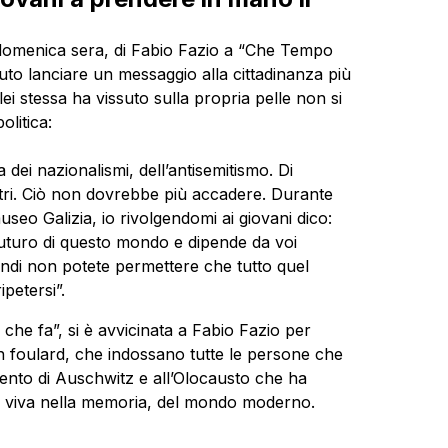
te, domenica sera, di Fabio Fazio a “Che Tempo
luto lanciare un messaggio alla cittadinanza più
lei stessa ha vissuto sulla propria pelle non si
olitica:
 dei nazionalismi, dell’antisemitismo. Di
tri. Ciò non dovrebbe più accadere. Durante
museo Galizia, io rivolgendomi ai giovani dico:
 futuro di questo mondo e dipende da voi
ndi non potete permettere che tutto quel
petersi”.
 che fa”, si è avvicinata a Fabio Fazio per
n foulard, che indossano tutte le persone che
nto di Auschwitz e all’Olocausto che ha
a viva nella memoria, del mondo moderno.