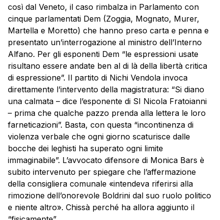
così dal Veneto, il caso rimbalza in Parlamento con
cinque parlamentati Dem (Zoggia, Mognato, Murer,
Martella e Moretto) che hanno preso carta e penna e
presentato un’interrogazione al ministro dell’Interno
Alfano. Per gli esponenti Dem “le espressioni usate
risultano essere andate ben al di là della libertà critica
di espressione”. Il partito di Nichi Vendola invoca
direttamente l’intervento della magistratura: “Si diano
una calmata – dice l’esponente di SI Nicola Fratoianni
– prima che qualche pazzo prenda alla lettera le loro
farneticazioni”. Basta, con questa “incontinenza di
violenza verbale che ogni giorno scaturisce dalle
bocche dei leghisti ha superato ogni limite
immaginabile”. L’avvocato difensore di Monica Bars è
subito intervenuto per spiegare che l’affermazione
della consigliera comunale «intendeva riferirsi alla
rimozione dell’onorevole Boldrini dal suo ruolo politico
e niente altro». Chissà perché ha allora aggiunto il
“fisicamente”…