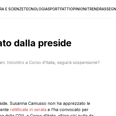
RA E SCIENZE
TECNOLOGIA
SPORT
FATTI
OPINIONI
TREND
RASSEGN
to dalla preside
eri. Incontro a Corso d’Italia, seguirà sospensione?
reside. Susanna Camusso non ha apprezzato le
mente
rettificate in serata
e l’ha convocato per
 della CGIL a Corso d’Italia. «Non c’e’ nulla da