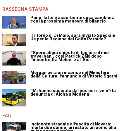
RASSEGNA STAMPA
Pane, latte e assorbenti: cosa cambierà
con la prossima manovra di bilancio
Il ritorno di Di Maio: sarà Inviato Speciale
Ue per la Regione del Golfo Persico?
“Spero abbia chiesto di togliere il mio
travel ban”, così Patrick Zaki dopo
l’incontro tra Meloni e al-Sisi
Morgan avrà un incarico nel Ministero
della Cultura, l’annuncio di Vittorio Sgarbi
“Mi hanno cacciata dal bus per il velo”: la
denuncia di Aicha a Modena
FAQ
Incidente stradale all’uscita di Novara:
morte due donne, arrestato un uomo alla
guida senza patente