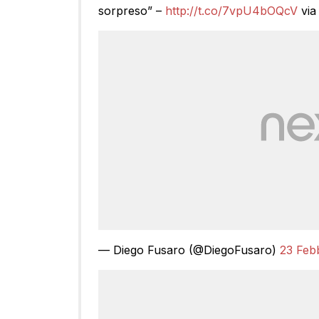
sorpreso” –
http://t.co/7vpU4bOQcV
vi
— Diego Fusaro (@DiegoFusaro)
23 Feb