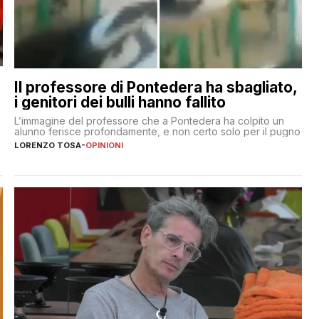
Il professore di Pontedera ha sbagliato,
i genitori dei bulli hanno fallito
L’immagine del professore che a Pontedera ha colpito un
alunno ferisce profondamente, e non certo solo per il pugno
LORENZO TOSA
-
OPINIONI