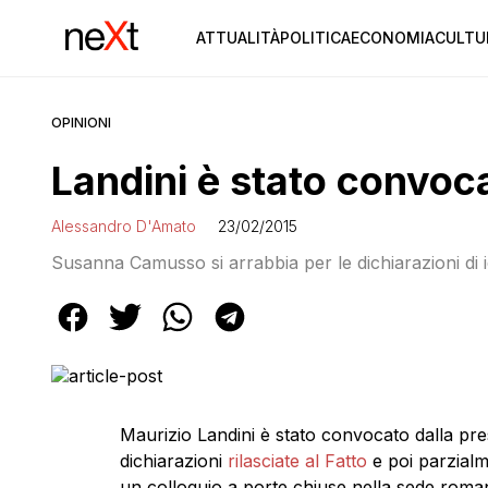
ATTUALITÀ
POLITICA
ECONOMIA
CULTU
OPINIONI
Landini è stato convoca
Alessandro D'Amato
23/02/2015
Susanna Camusso si arrabbia per le dichiarazioni di i
Maurizio Landini è stato convocato dalla p
dichiarazioni
rilasciate al Fatto
e poi parzial
un colloquio a porte chiuse nella sede romana