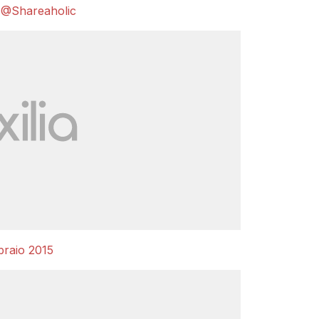
a
@Shareaholic
braio 2015