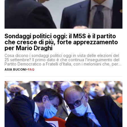
Sondaggi politici oggi: il M5S è il partito
che cresce di più, forte apprezzamento
per Mario Draghi
Cosa dicono i sondaggi politici oggi in vista delle elezioni del
25 settembre? Il primo dato è che continua l’inseguimento del
Partito Democratico a Fratelli d’Italia, con i meloniani che, però,
sembrano accumulare sempre più distacco affermandosi come
ASIA BUCONI
-
FAQ
primo partito con il 24% (+0,7% rispetto a fine luglio), un
punto davanti ai dem (al 23%). […]