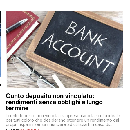
o
Conto deposito non vincolato:
rendimenti senza obblighi a lungo
termine
,
I conti deposito non vincolati rappresentano la scelta ideale
per tutti coloro che desiderano ottenere un rendimento dai
propri risparmi senza rinunciare ad utilizzarli in caso di
necessità. A differenza delle forme vincolate tradizionali,
NEXILIA
-
ECONOMIA