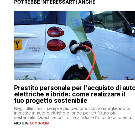
POTREBBE INTERESSARTI ANCHE
Prestito personale per l’acquisto di aut
elettriche e ibride: come realizzare il
tuo progetto sostenibile
Negli ultimi anni, sempre più persone stanno scegliendo di
investire in auto elettriche o ibride per un futuro più
sostenibile. Questi veicoli, oltre a ridurre l’impatto ambientale
offrono vantaggi economici a lungo termine, come minori
NEXILIA
-
ECONOMIA
costi di gestione e benefici fiscali. Tuttavia, l’acquisto di
un’auto nuova rappresenta un impegno finanziario