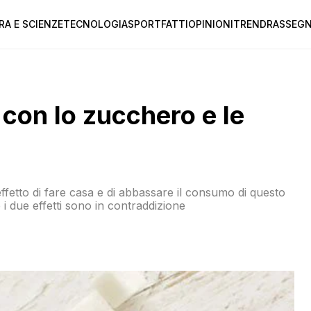
RA E SCIENZE
TECNOLOGIA
SPORT
FATTI
OPINIONI
TREND
RASSEGN
 con lo zucchero e le
 effetto di fare casa e di abbassare il consumo di questo
i due effetti sono in contraddizione