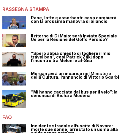
RASSEGNA STAMPA
Pane, latte e assorbenti: cosa cambierà
con la prossima manovra di bilancio
Il ritorno di Di Maio: sarà Inviato Speciale
Ue per la Regione del Golfo Persico?
“Spero abbia chiesto di togliere il mio
travel ban”, così Patrick Zaki dopo
l’incontro tra Meloni e al-Sisi
Morgan avrà un incarico nel Ministero
della Cultura, l’annuncio di Vittorio Sgarbi
“Mi hanno cacciata dal bus per il velo”: la
denuncia di Aicha a Modena
FAQ
Incidente stradale all’uscita di Novara:
morte due donne, arrestato un uomo alla
guida senza patente