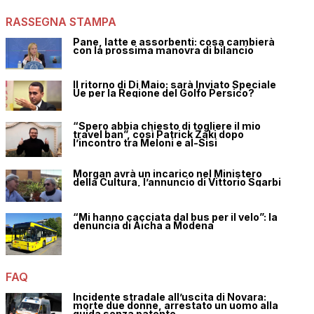
RASSEGNA STAMPA
Pane, latte e assorbenti: cosa cambierà
con la prossima manovra di bilancio
Il ritorno di Di Maio: sarà Inviato Speciale
Ue per la Regione del Golfo Persico?
“Spero abbia chiesto di togliere il mio
travel ban”, così Patrick Zaki dopo
l’incontro tra Meloni e al-Sisi
Morgan avrà un incarico nel Ministero
della Cultura, l’annuncio di Vittorio Sgarbi
“Mi hanno cacciata dal bus per il velo”: la
denuncia di Aicha a Modena
FAQ
Incidente stradale all’uscita di Novara:
morte due donne, arrestato un uomo alla
guida senza patente