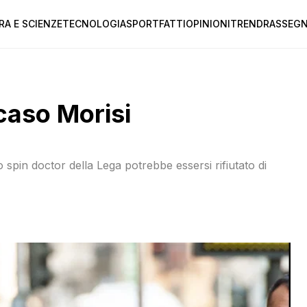
RA E SCIENZE
TECNOLOGIA
SPORT
FATTI
OPINIONI
TREND
RASSEGN
 caso Morisi
 lo spin doctor della Lega potrebbe essersi rifiutato di