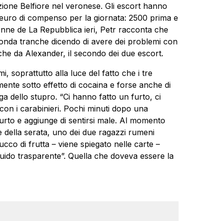
zione Belfiore nel veronese. Gli escort hanno
a euro di compenso per la giornata: 2500 prima e
onne de La Repubblica ieri, Petr racconta che
onda tranche dicendo di avere dei problemi con
che da Alexander, il secondo dei due escort.
, soprattutto alla luce del fatto che i tre
ente sotto effetto di cocaina e forse anche di
dello stupro. “Ci hanno fatto un furto, ci
 con i carabinieri. Pochi minuti dopo una
 furto e aggiunge di sentirsi male. Al momento
ale della serata, uno dei due ragazzi rumeni
succo di frutta – viene spiegato nelle carte –
liquido trasparente”. Quella che doveva essere la