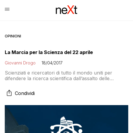
OPINIONI
La Marcia per la Scienza del 22 aprile
Giovanni Drogo
18/04/2017
Scienziati e ricercatori di tutto il mondo uniti per
difendere la ricerca scientifica dall’assalto delle
pseudoscienze in occasione della Giornata della Terra,
perché la scienza è un patrimonio di tutti e per non
Condividi
affidare il nostro futuro a teorie anti-scientifiche e a
fatti alternativi