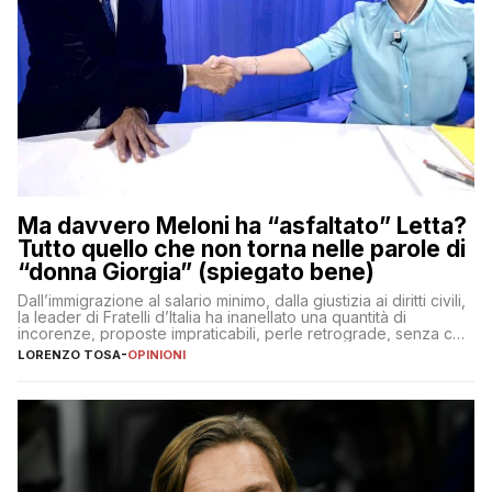
Ma davvero Meloni ha “asfaltato” Letta?
Tutto quello che non torna nelle parole di
“donna Giorgia” (spiegato bene)
Dall’immigrazione al salario minimo, dalla giustizia ai diritti civili,
la leader di Fratelli d’Italia ha inanellato una quantità di
incorenze, proposte impraticabili, perle retrograde, senza che
nessuno – a destra come a sinistra – glielo abbia fatto notare
LORENZO TOSA
-
OPINIONI