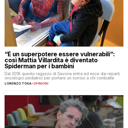
“È un superpotere essere vulnerabili”:
così Mattia Villardita è diventato
Spiderman per i bambini
Dal 2018 questo ragazzo di Savona entra ed esce dai reparti
oncologici pediatrici per portare un sorriso a chi combatte
LORENZO TOSA
-
OPINIONI