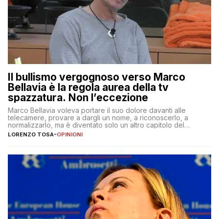
Il bullismo vergognoso verso Marco
Bellavia è la regola aurea della tv
spazzatura. Non l’eccezione
Marco Bellavia voleva portare il suo dolore davanti alle
telecamere, provare a dargli un nome, a riconoscerlo, a
normalizzarlo, ma è diventato solo un altro capitolo del
copione
LORENZO TOSA
-
OPINIONI