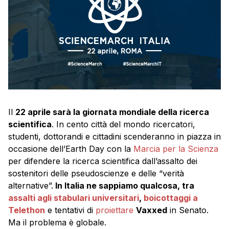
Il
22 aprile sarà la giornata mondiale della ricerca
scientifica
. In cento città del mondo ricercatori,
studenti, dottorandi e cittadini scenderanno in piazza in
occasione dell’Earth Day con la
Marcia per la Scienza
per difendere la ricerca scientifica dall’assalto dei
sostenitori delle pseudoscienze e delle “verità
alternative”.
In Italia ne sappiamo qualcosa, tra
assalti agli stabulari universitari
,
boicottaggi a
Telethon
e tentativi di
proiettare
Vaxxed
in Senato.
Ma il problema è globale.