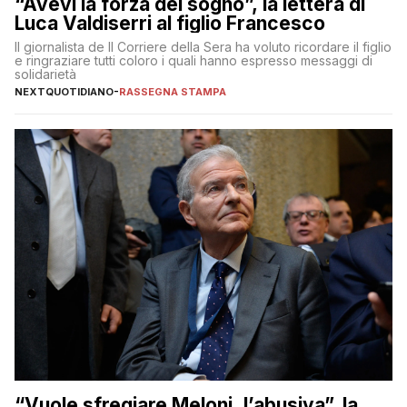
“Avevi la forza del sogno”, la lettera di
Luca Valdiserri al figlio Francesco
Il giornalista de Il Corriere della Sera ha voluto ricordare il figlio
e ringraziare tutti coloro i quali hanno espresso messaggi di
solidarietà
NEXTQUOTIDIANO
-
RASSEGNA STAMPA
“Vuole sfregiare Meloni, l’abusiva”, la