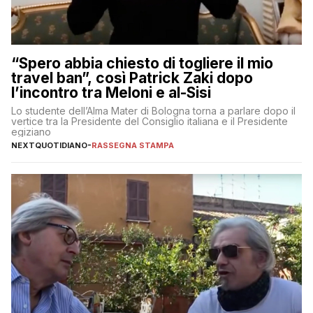
“Spero abbia chiesto di togliere il mio
travel ban”, così Patrick Zaki dopo
l’incontro tra Meloni e al-Sisi
Lo studente dell’Alma Mater di Bologna torna a parlare dopo il
vertice tra la Presidente del Consiglio italiana e il Presidente
egiziano
NEXTQUOTIDIANO
-
RASSEGNA STAMPA