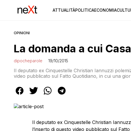
ATTUALITÀ
POLITICA
ECONOMIA
CULTU
OPINIONI
La domanda a cui Casa
dipocheparole
19/10/2015
Il deputato ex Cinquestelle Christian Iannuzzi polemizz
video pubblicato sul Fatto Quotidiano, in cui una gio
voto del MoVimento 5 Stelle verrà gestita dagli attivi
devo andare”. #imola5stelle:il @fattoquotidiano e […]
Il deputato ex Cinquestelle Christian Iannuz
l’inserto di questo video pubblicato sul Fatto