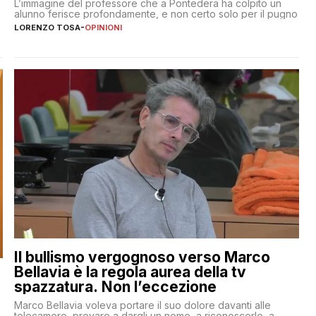
L’immagine del professore che a Pontedera ha colpito un
alunno ferisce profondamente, e non certo solo per il pugno
LORENZO TOSA
-
OPINIONI
Il bullismo vergognoso verso Marco
Bellavia è la regola aurea della tv
spazzatura. Non l’eccezione
Marco Bellavia voleva portare il suo dolore davanti alle
telecamere, provare a dargli un nome, a riconoscerlo, a