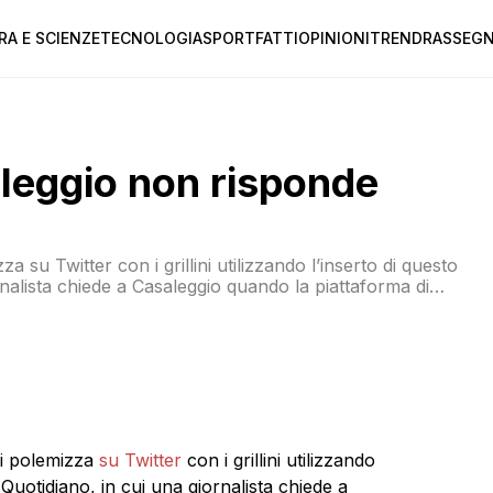
RA E SCIENZE
TECNOLOGIA
SPORT
FATTI
OPINIONI
TREND
RASSEGN
leggio non risponde
a su Twitter con i grillini utilizzando l’inserto di questo
rnalista chiede a Casaleggio quando la piattaforma di
sti e non dalla sua azienda. E Casaleggio dice “Adesso
zi polemizza
su Twitter
con i grillini utilizzando
 Quotidiano, in cui una giornalista chiede a