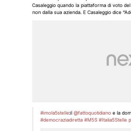
Casaleggio quando la piattaforma di voto del M
non dalla sua azienda. E Casaleggio dice “A
#imola5stelle
:il
@fattoquotidiano
e la dom
#democraziadiretta
#M5S
#Italia5Stelle
p