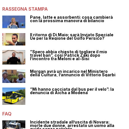
RASSEGNA STAMPA
Pane, latte e assorbenti: cosa cambierà
con la prossima manovra di bilancio
Il ritorno di Di Maio: sarà Inviato Speciale
Ue per la Regione del Golfo Persico?
“Spero abbia chiesto di togliere il mio
travel ban”, così Patrick Zaki dopo
l’incontro tra Meloni e al-Sisi
Morgan avrà un incarico nel Ministero
della Cultura, l’annuncio di Vittorio Sgarbi
“Mi hanno cacciata dal bus per il velo”: la
denuncia di Aicha a Modena
FAQ
Incidente stradale all’uscita di Novara:
morte due donne, arrestato un uomo alla
guida senza patente