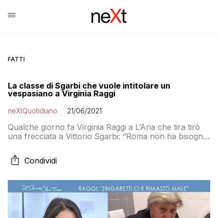
FATTI
La classe di Sgarbi che vuole intitolare un
vespasiano a Virginia Raggi
neXtQuotidiano
21/06/2021
Qualche giorno fa Virginia Raggi a L’Aria che tira tirò
una frecciata a Vittorio Sgarbi: “Roma non ha bisogno
di persone che si fanno foto nude o sul water”. Ora
arriva la sua risposta, adeguata al tema, ma non da
Condividi
gentleman