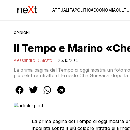
ATTUALITÀ
POLITICA
ECONOMIA
CULTU
OPINIONI
Il Tempo e Marino «C
Alessandro D'Amato
26/10/2015
La prima pagina del Tempo di oggi mostra un fotomont
più celebre ritratto di Ernesto Che Guevara, dopo la f
pronunciata ieri dal sindaco dimissionario della Capit
sindaco di Roma
La prima pagina del Tempo di oggi mostra un
incollata sopra il più celebre ritratto di Ern