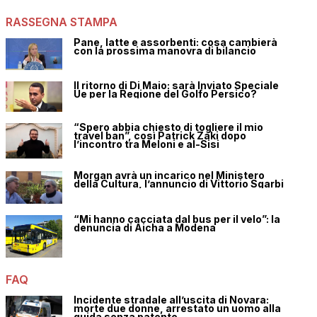
RASSEGNA STAMPA
Pane, latte e assorbenti: cosa cambierà
con la prossima manovra di bilancio
Il ritorno di Di Maio: sarà Inviato Speciale
Ue per la Regione del Golfo Persico?
“Spero abbia chiesto di togliere il mio
travel ban”, così Patrick Zaki dopo
l’incontro tra Meloni e al-Sisi
Morgan avrà un incarico nel Ministero
della Cultura, l’annuncio di Vittorio Sgarbi
“Mi hanno cacciata dal bus per il velo”: la
denuncia di Aicha a Modena
FAQ
Incidente stradale all’uscita di Novara:
morte due donne, arrestato un uomo alla
guida senza patente