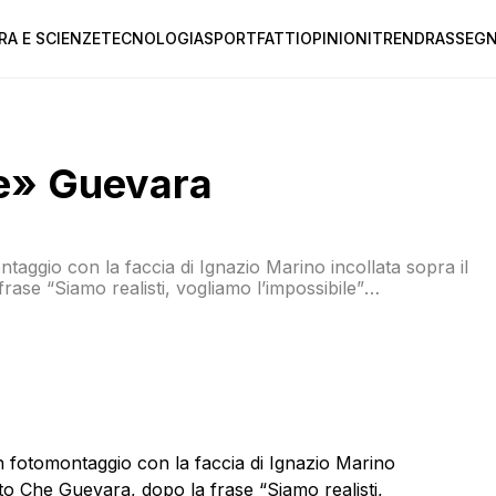
RA E SCIENZE
TECNOLOGIA
SPORT
FATTI
OPINIONI
TREND
RASSEGN
he» Guevara
aggio con la faccia di Ignazio Marino incollata sopra il
rase “Siamo realisti, vogliamo l’impossibile”
ale. Leggi sull’argomento: Il piano di Marino per restare
 fotomontaggio con la faccia di Ignazio Marino
esto Che Guevara, dopo la frase “Siamo realisti,