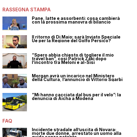
RASSEGNA STAMPA
Pane, latte e assorbenti: cosa cambierà
con la prossima manovra di bilancio
Il ritorno di Di Maio: sarà Inviato Speciale
Ue per la Regione del Golfo Persico?
“Spero abbia chiesto di togliere il mio
travel ban”, così Patrick Zaki dopo
l’incontro tra Meloni e al-Sisi
Morgan avrà un incarico nel Ministero
della Cultura, l’annuncio di Vittorio Sgarbi
“Mi hanno cacciata dal bus per il velo”: la
denuncia di Aicha a Modena
FAQ
Incidente stradale all’uscita di Novara:
morte due donne, arrestato un uomo alla
guida senza patente