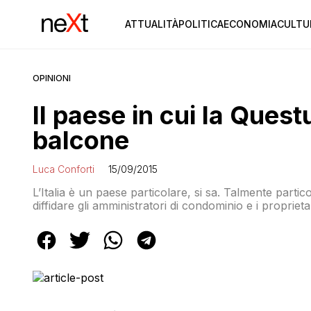
ATTUALITÀ
POLITICA
ECONOMIA
CULTU
OPINIONI
Il paese in cui la Questu
balcone
Luca Conforti
15/09/2015
L’Italia è un paese particolare, si sa. Talmente partic
diffidare gli amministratori di condominio e i proprieta
partita di calcio. Come è accaduto a Frosinone: “L’ob
garanzia per l’ordine e […]