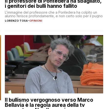
Il professore di Pontedera ha sbagliato,
i genitori dei bulli hanno fallito
L’immagine del professore che a Pontedera ha colpito un
alunno ferisce profondamente, e non certo solo per il pugno
LORENZO TOSA
-
OPINIONI
Il bullismo vergognoso verso Marco
Bellavia è la regola aurea della tv