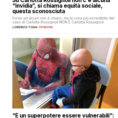
Su Carlotta Rossignoli non c’è alcuna
“invidia”, si chiama equità sociale,
questa sconosciuta
Forse ad alcuni non è chiaro, ma la cosa più incredibile del
caso di Carlotta Rossignoli NON È Carlotta Rossignoli
LORENZO TOSA
-
OPINIONI
“È un superpotere essere vulnerabili”: