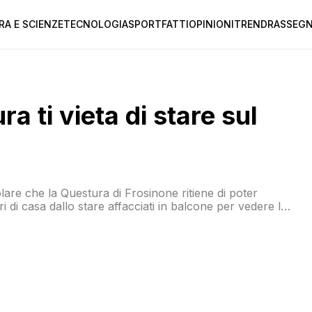
RA E SCIENZE
TECNOLOGIA
SPORT
FATTI
OPINIONI
TREND
RASSEGN
ra ti vieta di stare sul
olare che la Questura di Frosinone ritiene di poter
ri di casa dallo stare affacciati in balcone per vedere la
iettivo è stato raggiunto: nessun incidente e massima