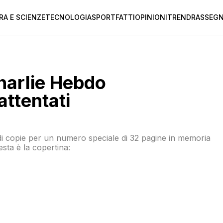
RA E SCIENZE
TECNOLOGIA
SPORT
FATTI
OPINIONI
TREND
RASSEGN
Charlie Hebdo
attentati
di copie per un numero speciale di 32 pagine in memoria
esta è la copertina: