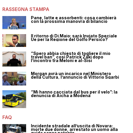
RASSEGNA STAMPA
Pane, latte e assorbenti: cosa cambierà
con la prossima manovra di bilancio
Il ritorno di Di Maio: sarà Inviato Speciale
Ue per la Regione del Golfo Persico?
“Spero abbia chiesto di togliere il mio
travel ban”, così Patrick Zaki dopo
l’incontro tra Meloni e al-Sisi
Morgan avrà un incarico nel Ministero
della Cultura, l’annuncio di Vittorio Sgarbi
“Mi hanno cacciata dal bus per il velo”: la
denuncia di Aicha a Modena
FAQ
Incidente stradale all’uscita di Novara:
morte due donne, arrestato un uomo alla
guida senza patente