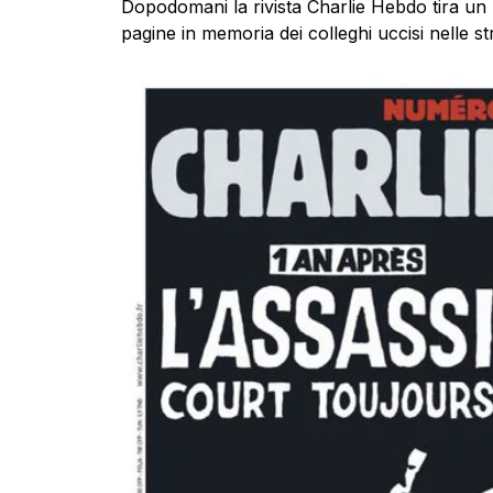
Dopodomani la rivista Charlie Hebdo tira un 
pagine in memoria dei colleghi uccisi nelle s