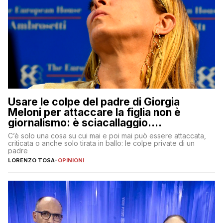
Usare le colpe del padre di Giorgia
Meloni per attaccare la figlia non è
giornalismo: è sciacallaggio.
Dimostriamo di essere diversi
C’è solo una cosa su cui mai e poi mai può essere attaccata,
criticata o anche solo tirata in ballo: le colpe private di un
padre
LORENZO TOSA
-
OPINIONI