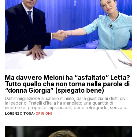
Ma davvero Meloni ha “asfaltato” Letta?
Tutto quello che non torna nelle parole di
“donna Giorgia” (spiegato bene)
Dall’immigrazione al salario minimo, dalla giustizia ai diritti civili,
la leader di Fratelli d’Italia ha inanellato una quantità di
incorenze, proposte impraticabili, perle retrograde, senza che
nessuno – a destra come a sinistra – glielo abbia fatto notare
LORENZO TOSA
-
OPINIONI