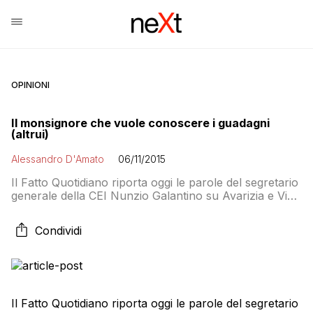
OPINIONI
Il monsignore che vuole conoscere i guadagni
(altrui)
Alessandro D'Amato
06/11/2015
Il Fatto Quotidiano riporta oggi le parole del segretario
generale della CEI Nunzio Galantino su Avarizia e Via
Crucis, i libri di Fittipaldi e Nuzzi che parlano delle
finanze della Chiesa: «Ho l’impressione – dice
Condividi
Galantino riferendosi ai libri Ava r i z i a e Via Crucis–
che qualcuno stia perdendo la calma per questo […]
Il Fatto Quotidiano riporta oggi le parole del segretario