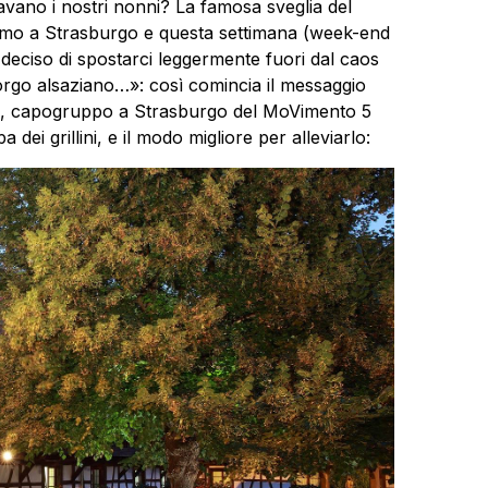
rlavano i nostri nonni? La famosa sveglia del
giamo a Strasburgo e questa settimana (week-end
deciso di spostarci leggermente fuori dal caos
 borgo alsaziano…»: così comincia il messaggio
ao, capogruppo a Strasburgo del MoVimento 5
 dei grillini, e il modo migliore per alleviarlo: