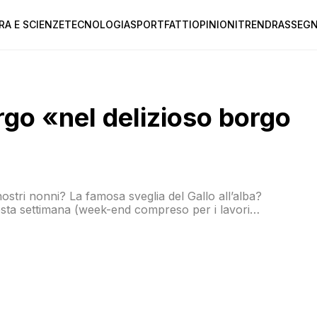
RA E SCIENZE
TECNOLOGIA
SPORT
FATTI
OPINIONI
TREND
RASSEGN
rgo «nel delizioso borgo
 nostri nonni? La famosa sveglia del Gallo all’alba?
sta settimana (week-end compreso per i lavori
fuori dal caos della città ed alloggiare in questo
gio […]