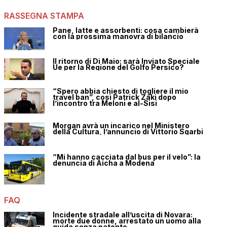
RASSEGNA STAMPA
Pane, latte e assorbenti: cosa cambierà
con la prossima manovra di bilancio
Il ritorno di Di Maio: sarà Inviato Speciale
Ue per la Regione del Golfo Persico?
“Spero abbia chiesto di togliere il mio
travel ban”, così Patrick Zaki dopo
l’incontro tra Meloni e al-Sisi
Morgan avrà un incarico nel Ministero
della Cultura, l’annuncio di Vittorio Sgarbi
“Mi hanno cacciata dal bus per il velo”: la
denuncia di Aicha a Modena
FAQ
Incidente stradale all’uscita di Novara:
morte due donne, arrestato un uomo alla
guida senza patente