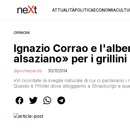
ATTUALITÀ
POLITICA
ECONOMIA
CULTU
OPINIONI
Ignazio Corrao e l'albe
alsaziano» per i grillini
dipocheparole
30/11/2014
«Vi ricordate la sveglia naturale di cui ci parlavano i
Questo è l’Hotel dove alloggiamo a Strasburgo e que
dell’ACP-UE) abbiamo deciso di spostarci leggermente 
delizioso borgo alsaziano…»: così comincia il messag